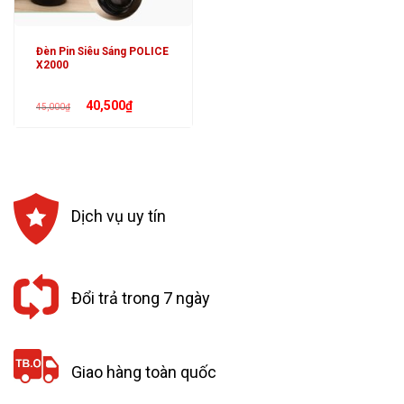
Đèn Pin Siêu Sáng POLICE
X2000
Giá
Giá
40,500
₫
45,000
₫
gốc
hiện
là:
tại
45,000₫.
là:
40,500₫.
Dịch vụ uy tín
Đổi trả trong 7 ngày
Giao hàng toàn quốc