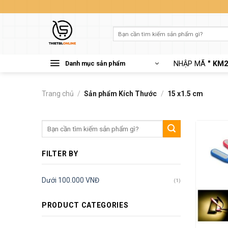
Skip
to
content
Tìm
kiếm:
Danh mục sản phẩm
NHẬP MÃ
" KM2
Trang chủ
/
Sản phẩm Kích Thước
/
15 x1.5 cm
Tìm
kiếm:
FILTER BY
Dưới 100.000 VNĐ
(1)
PRODUCT CATEGORIES