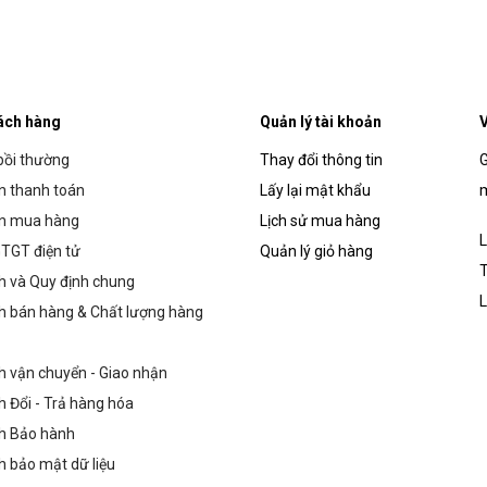
ách hàng
Quản lý tài khoản
V
bồi thường
Thay đổi thông tin
G
 thanh toán
Lấy lại mật khẩu
m
n mua hàng
Lịch sử mua hàng
L
TGT điện tử
Quản lý giỏ hàng
T
h và Quy định chung
L
h bán hàng & Chất lượng hàng
h vận chuyển - Giao nhận
h Đổi - Trả hàng hóa
h Bảo hành
h bảo mật dữ liệu