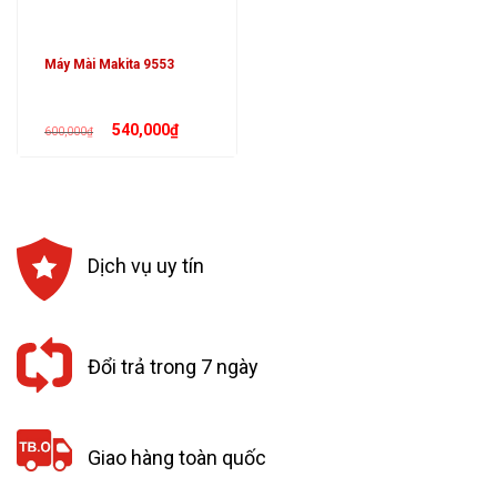
Máy Mài Makita 9553
Giá
Giá
540,000
₫
600,000
₫
gốc
hiện
là:
tại
600,000₫.
là:
540,000₫.
Dịch vụ uy tín
Đổi trả trong 7 ngày
Giao hàng toàn quốc