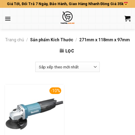
Skip
Giá Tốt, Đổi Trả 7 Ngày, Bảo Hành, Giao Hàng Nhanh Đồng Giá 35k
to
content
Trang chủ
/
Sản phẩm Kích Thước
/
271mm x 118mm x 97mm
LỌC
-10%