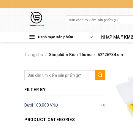
Skip
to
content
Tìm
kiếm:
Danh mục sản phẩm
NHẬP MÃ
" KM2
Trang chủ
/
Sản phẩm Kích Thước
/
52*26*34 cm
Tìm
kiếm:
FILTER BY
Dưới 100.000 VNĐ
(1)
PRODUCT CATEGORIES