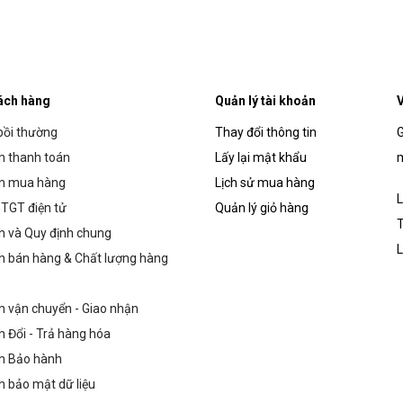
ách hàng
Quản lý tài khoản
V
bồi thường
Thay đổi thông tin
G
 thanh toán
Lấy lại mật khẩu
m
n mua hàng
Lịch sử mua hàng
L
TGT điện tử
Quản lý giỏ hàng
T
h và Quy định chung
L
h bán hàng & Chất lượng hàng
h vận chuyển - Giao nhận
h Đổi - Trả hàng hóa
h Bảo hành
h bảo mật dữ liệu