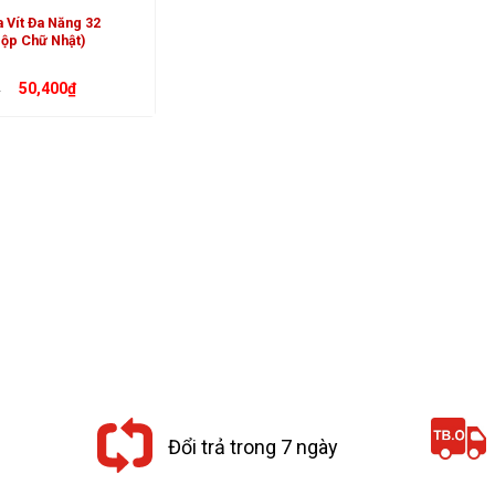
 Vít Đa Năng 32
Hộp Chữ Nhật)
Giá
Giá
50,400
₫
₫
gốc
hiện
là:
tại
56,000₫.
là:
50,400₫.
Đổi trả trong 7 ngày