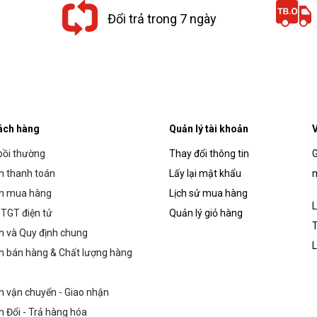
Đổi trả trong 7 ngày
ách hàng
Quản lý tài khoản
V
bồi thường
Thay đổi thông tin
G
 thanh toán
Lấy lại mật khẩu
m
n mua hàng
Lịch sử mua hàng
L
TGT điện tử
Quản lý giỏ hàng
T
h và Quy định chung
L
h bán hàng & Chất lượng hàng
h vận chuyển - Giao nhận
h Đổi - Trả hàng hóa