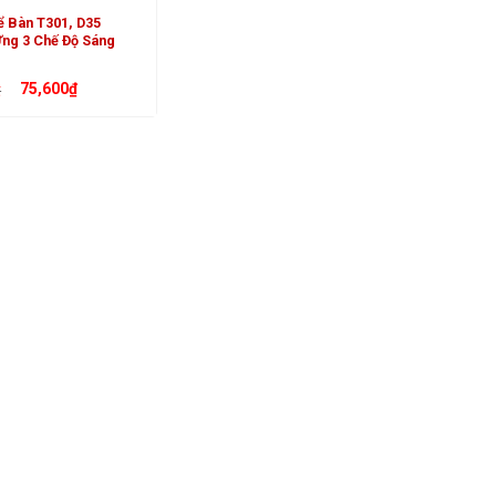
ể Bàn T301, D35
ng 3 Chế Độ Sáng
Giá
Giá
75,600
₫
₫
gốc
hiện
là:
tại
84,000₫.
là:
75,600₫.