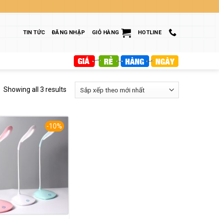
TIN TỨC
ĐĂNG NHẬP
GIỎ HÀNG
HOTLINE
Showing all 3 results
-10%