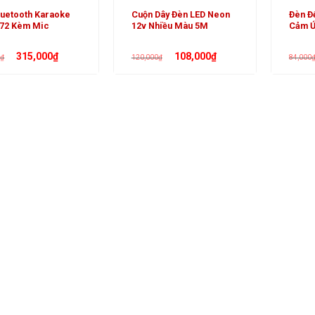
luetooth Karaoke
Cuộn Dây Đèn LED Neon
Đèn Đ
72 Kèm Mic
12v Nhiều Màu 5M
Cảm Ứ
Giá
Giá
Giá
Giá
315,000
₫
108,000
₫
0
₫
120,000
₫
84,000
gốc
hiện
gốc
hiện
là:
tại
là:
tại
350,000₫.
là:
120,000₫.
là:
315,000₫.
108,000₫.