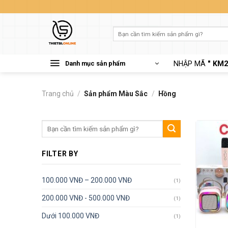
Skip
to
content
Tìm
kiếm:
Danh mục sản phẩm
NHẬP MÃ
" KM2
Trang chủ
/
Sản phẩm Màu Sắc
/
Hồng
Tìm
kiếm:
FILTER BY
100.000 VNĐ – 200.000 VNĐ
(1)
200.000 VNĐ - 500.000 VNĐ
(1)
Dưới 100.000 VNĐ
(1)