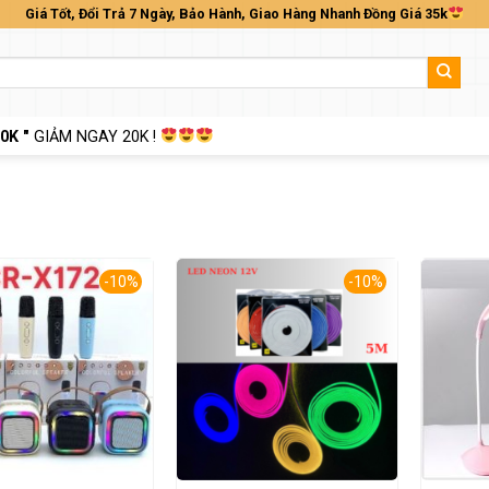
Giá Tốt, Đổi Trả 7 Ngày, Bảo Hành, Giao Hàng Nhanh Đồng Giá 35k
0K "
GIẢM NGAY 20K !
-10%
-10%