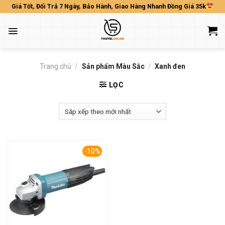
Skip
Giá Tốt, Đổi Trả 7 Ngày, Bảo Hành, Giao Hàng Nhanh Đồng Giá 35k
to
content
Trang chủ
/
Sản phẩm Màu Sắc
/
Xanh đen
LỌC
-10%