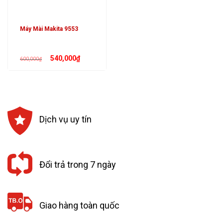
Máy Mài Makita 9553
Giá
Giá
540,000
₫
600,000
₫
gốc
hiện
là:
tại
600,000₫.
là:
540,000₫.
Dịch vụ uy tín
Đổi trả trong 7 ngày
Giao hàng toàn quốc