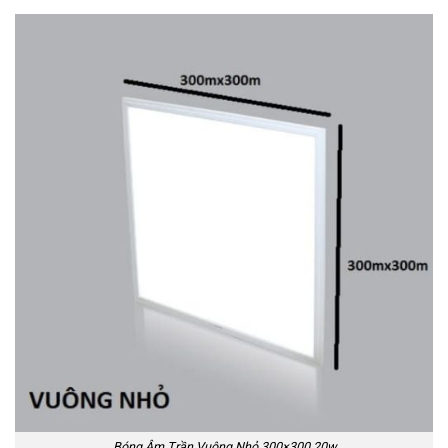
Bóng Âm Trần Vuông Nhỏ 300×300 20w