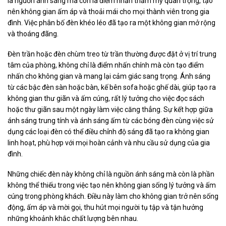
là nguồn ánh sáng mà còn là điểm nhấn thẩm mỹ quan trọng, tạo
nên không gian ấm áp và thoải mái cho mọi thành viên trong gia
đình. Việc phân bố đèn khéo léo đã tạo ra một không gian mở rộng
và thoáng đãng.
Đèn trần hoặc đèn chùm treo từ trần thường được đặt ở vị trí trung
tâm của phòng, không chỉ là điểm nhấn chính mà còn tạo điểm
nhấn cho không gian và mang lại cảm giác sang trọng. Ánh sáng
từ các bậc đèn sàn hoặc bàn, kế bên sofa hoặc ghế dài, giúp tạo ra
không gian thư giãn và ấm cúng, rất lý tưởng cho việc đọc sách
hoặc thư giãn sau một ngày làm việc căng thẳng. Sự kết hợp giữa
ánh sáng trung tính và ánh sáng ấm từ các bóng đèn cùng việc sử
dụng các loại đèn có thể điều chỉnh độ sáng đã tạo ra không gian
linh hoạt, phù hợp với mọi hoàn cảnh và nhu cầu sử dụng của gia
đình.
Những chiếc đèn này không chỉ là nguồn ánh sáng mà còn là phần
không thể thiếu trong việc tạo nên không gian sống lý tưởng và ấm
cúng trong phòng khách. Điều này làm cho không gian trở nên sống
động, ấm áp và mời gọi, thu hút mọi người tụ tập và tận hưởng
những khoảnh khắc chất lượng bên nhau.