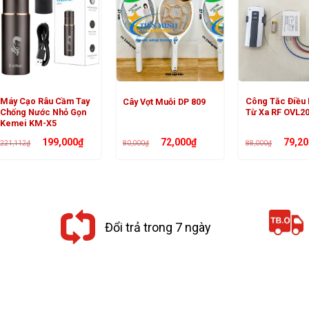
Máy Cạo Râu Cầm Tay
Công Tăc Điều 
Cây Vợt Muỗi DP 809
Chống Nước Nhỏ Gọn
Từ Xa RF OVL2
Kemei KM-X5
Giá
Giá
Giá
Giá
Giá
199,000
₫
72,000
₫
79,20
221,112
₫
80,000
₫
88,000
₫
gốc
hiện
gốc
hiện
gốc
là:
tại
là:
tại
là:
221,112₫.
là:
80,000₫.
là:
88,000₫.
199,000₫.
72,000₫.
Đổi trả trong 7 ngày