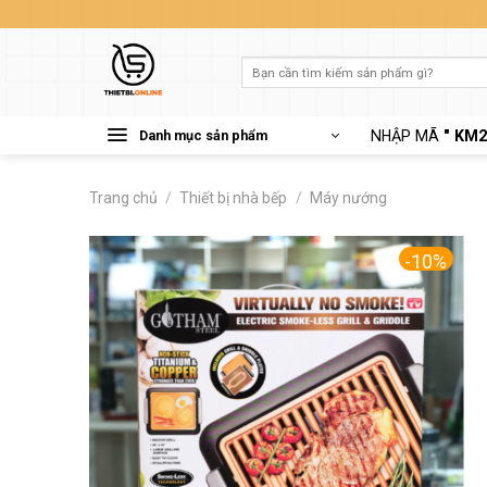
Skip
to
content
Tìm
kiếm:
Danh mục sản phẩm
NHẬP MÃ
" KM2
Trang chủ
/
Thiết bị nhà bếp
/
Máy nướng
-10%