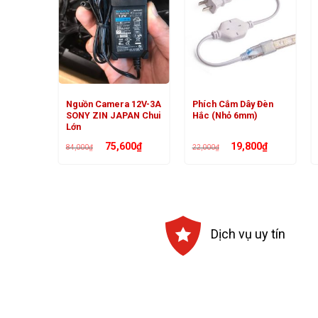
i Cơm
Nguồn Camera 12V-3A
Phích Cắm Dây Đèn
 Tốc 1m2
SONY ZIN JAPAN Chui
Hắc (Nhỏ 6mm)
Lớn
Giá
Giá
Giá
Giá
Giá
00
₫
75,600
₫
19,800
₫
84,000
₫
22,000
₫
hiện
gốc
hiện
gốc
hiện
tại
là:
tại
là:
tại
₫.
là:
84,000₫.
là:
22,000₫.
là:
23,400₫.
75,600₫.
19,800₫.
Dịch vụ uy tín