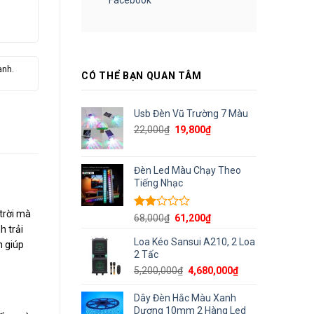
ành.
CÓ THỂ BẠN QUAN TÂM
Usb Đèn Vũ Trường 7 Màu
Giá
Giá
22,000
₫
19,800
₫
gốc
hiện
là:
tại
22,000₫.
là:
Đèn Led Màu Chạy Theo
19,800₫.
Tiếng Nhạc
trời mà
Được
Giá
Giá
68,000
₫
61,200
₫
xếp
h trải
gốc
hiện
hạng
Loa Kéo Sansui A210, 2 Loa
là:
tại
n giúp
2.00
2 Tấc
68,000₫.
là:
5
61,200₫.
Giá
Giá
5,200,000
₫
4,680,000
₫
sao
gốc
hiện
là:
tại
Dây Đèn Hắc Màu Xanh
5,200,000₫.
là:
Dương 10mm 2 Hàng Led