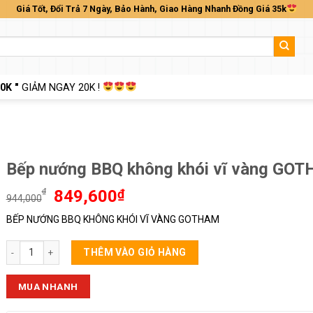
Giá Tốt, Đổi Trả 7 Ngày, Bảo Hành, Giao Hàng Nhanh Đồng Giá 35k
0K "
GIẢM NGAY 20K !
Bếp nướng BBQ không khói vĩ vàng GO
Giá
Giá
₫
849,600
₫
944,000
gốc
hiện
BẾP NƯỚNG BBQ KHÔNG KHÓI VĨ VÀNG GOTHAM
là:
tại
944,000₫.
là:
Bếp nướng BBQ không khói vĩ vàng GOTHAM số lượng
849,600₫.
THÊM VÀO GIỎ HÀNG
MUA NHANH