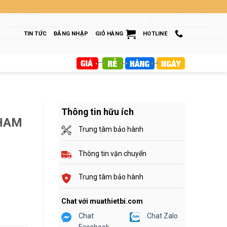
TIN TỨC
ĐĂNG NHẬP
GIỎ HÀNG
HOTLINE
Thông tin hữu ích
THAM
Trung tâm bảo hành
Thông tin vận chuyển
Trung tâm bảo hành
Chat với muathietbi.com
Chat
Chat Zalo
Facebook