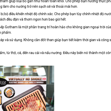
 Gotham giúp loại bỏ gần như hoàn toàn khói. Cho phép bạn nướng thực 
ng làm cho nướng trở nên sạch sẽ và thoải mái hơn.
bị bộ điều khiển nhiệt độ chính xác. Cho phép bạn tùy chỉnh nhiệt độ nư
ch đều đặn và thơm ngon hơn bao giờ hết.
g. Bếp Gotham là một phần trang trí hoàn hảo cho không gian ngoại trời củ
ản phẩm.
áp và sử dụng. Không cần đốt than giúp bạn tiết kiệm thời gian và công 
, từ thịt, cá, đến rau cải và nấu nướng. Điều này biến nó thành một cô