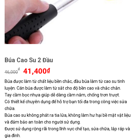
Búa Cao Su 2 Đầu
Giá
Giá
₫
41,400
₫
46,000
gốc
hiện
Búa được làm từ chất liệu bền chắc, đầu búa làm từ cao su tinh
là:
tại
luyện. Cán búa được làm từ sắt cho độ bền cao và chắc chắn.
46,000₫.
là:
41,400₫.
Tay cầm bọc nhựa giúp dễ dàng cầm nắm, chống trơn trượt.
Có thiết kế chuyên dụng để hỗ trợ bạn tối đa trong công việc sửa
chữa.
Búa cao su không phát ra tia lửa, không làm hư hại bề mặt vật liệu
và đảm bảo an toàn cho người sử dụng.
Được sử dụng rộng rãi trong lĩnh vực chế tạo, sửa chữa, lắp ráp và
gia đình.