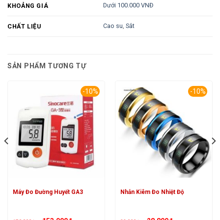
Dưới 100.000 VNĐ
KHOẢNG GIÁ
Cao su
,
Sắt
CHẤT LIỆU
SẢN PHẨM TƯƠNG TỰ
-10%
-10%
Máy Đo Đường Huyết GA3
Nhẫn Kiêm Đo Nhiệt Độ
Giá
Giá
Giá
Giá