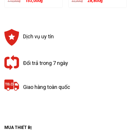
153,000
₫
28,800
₫
170,000
₫
32,000
₫
gốc
hiện
gốc
hiện
là:
tại
là:
tại
170,000₫.
là:
32,000₫.
là:
153,000₫.
28,800₫.
Dịch vụ uy tín
Đổi trả trong 7 ngày
Giao hàng toàn quốc
MUA THIẾT BỊ