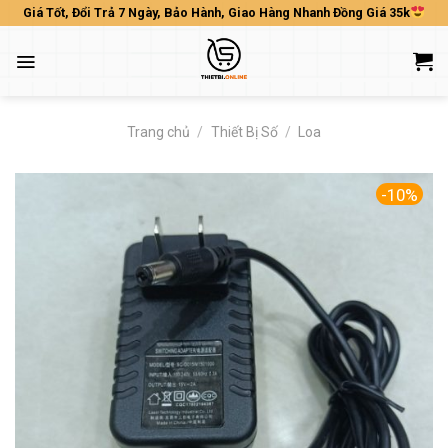
Skip
Giá Tốt, Đổi Trả 7 Ngày, Bảo Hành, Giao Hàng Nhanh Đồng Giá 35k
to
content
Trang chủ
/
Thiết Bị Số
/
Loa
-10%