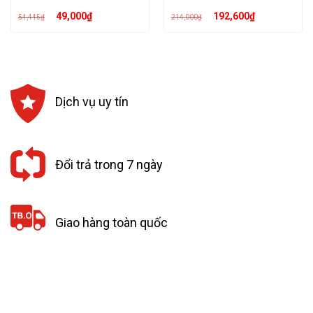
Giá
Giá
Giá
Giá
49,000
₫
192,600
₫
54,445
₫
214,000
₫
gốc
hiện
gốc
hiện
là:
tại
là:
tại
54,445₫.
là:
214,000₫.
là:
49,000₫.
192,600₫.
Dịch vụ uy tín
Đổi trả trong 7 ngày
Giao hàng toàn quốc