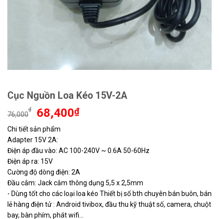
Cục Nguồn Loa Kéo 15V-2A
Giá
Giá
₫
68,400
₫
76,000
gốc
hiện
Chi tiết sản phẩm
là:
tại
Adapter 15V 2A:
76,000₫.
là:
68,400₫.
Điện áp đầu vào: AC 100-240V ~ 0.6A 50-60Hz
Điện áp ra: 15V
Cường độ dòng điện: 2A
Đầu cắm: Jack cắm thông dụng 5,5 x 2,5mm
​​​​​​​- Dùng tốt cho các loại loa kéo Thiết bị số bth chuyên bán buôn, bán
lẻ hàng điện tử : Android tivibox, đầu thu kỹ thuật số, camera, chuột
bay, bàn phím, phát wifi…