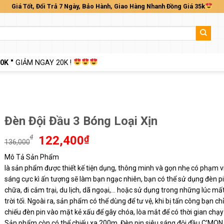
Giá Tốt, Đổi Trả 7 Ngày, Bảo Hành, Giao Hàng Nhanh Đồng Giá 35k
0K "
GIẢM NGAY 20K !
Đèn Đội Đầu 3 Bóng Loại Xịn
Giá
Giá
₫
122,400
₫
136,000
gốc
hiện
Mô Tả Sản Phẩm
là:
tại
là sản phẩm được thiết kế tiện dụng, thông minh và gọn nhẹ có phạm vi
136,000₫.
là:
122,400₫.
sáng cực kì ấn tượng sẽ làm bạn ngạc nhiên, bạn có thể sử dụng đèn p
chữa, đi cắm trại, du lịch, dã ngoại,… hoặc sử dụng trong những lúc mất
trời tối. Ngoài ra, sản phẩm có thể dùng để tư vệ, khi bị tấn công bạn ch
chiếu đèn pin vào mặt kẻ xấu để gây chóa, lòa mắt để có thời gian chạy
Sản phẩm còn có thể chiếu xa 200m. Đèn pin siêu sáng đội đầu C’M