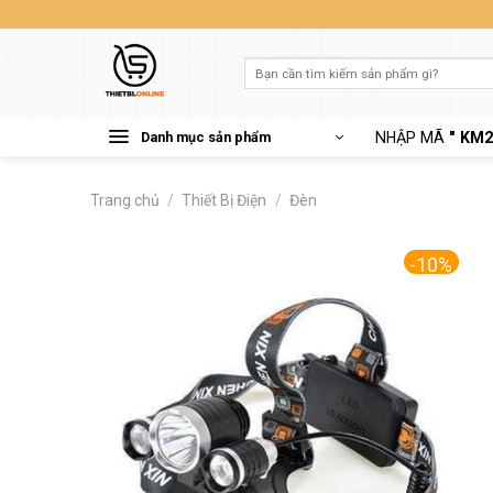
Skip
to
content
Tìm
kiếm:
Danh mục sản phẩm
NHẬP MÃ
" KM2
Trang chủ
/
Thiết Bị Điện
/
Đèn
-10%