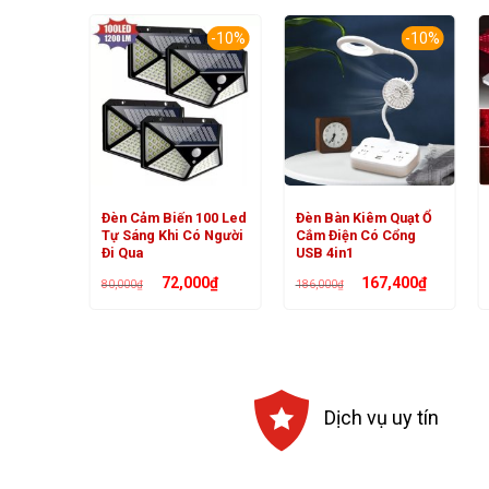
-10%
-10%
-10%
Chạy
Đèn Cảm Biến 100 Led
Đèn Bàn Kiêm Quạt Ổ
hạc
Tự Sáng Khi Có Người
Cắm Điện Có Cổng
Đi Qua
USB 4in1
Giá
Giá
Giá
Giá
Giá
00
₫
72,000
₫
167,400
₫
80,000
₫
186,000
₫
hiện
gốc
hiện
gốc
hiện
tại
là:
tại
là:
tại
₫.
là:
80,000₫.
là:
186,000₫.
là:
61,200₫.
72,000₫.
167,400₫.
Dịch vụ uy tín