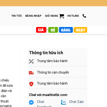
TIN TỨC
ĐĂNG NHẬP
GIỎ HÀNG
HOTLINE
Thông tin hữu ích
Trung tâm bảo hành
Thông tin vận chuyển
 chiếu
Trung tâm bảo hành
in để sửa
 điện và
Chat với muathietbi.com
ỉ cần
 thoát.
Chat
Chat Zalo
ON POWER
Facebook