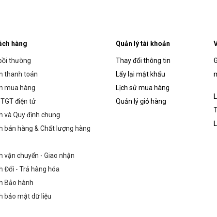
ách hàng
Quản lý tài khoản
V
bồi thường
Thay đổi thông tin
G
 thanh toán
Lấy lại mật khẩu
m
n mua hàng
Lịch sử mua hàng
L
TGT điện tử
Quản lý giỏ hàng
T
h và Quy định chung
L
h bán hàng & Chất lượng hàng
h vận chuyển - Giao nhận
h Đổi - Trả hàng hóa
h Bảo hành
h bảo mật dữ liệu