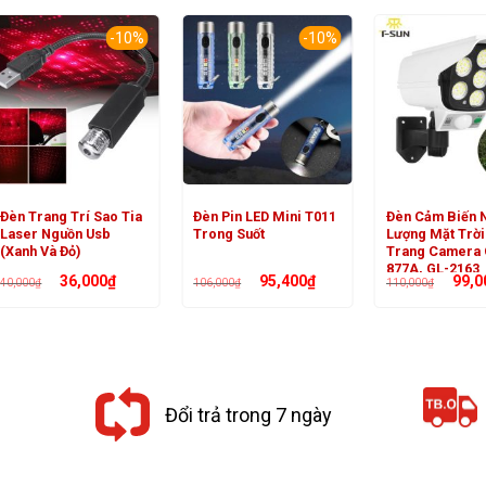
-10%
-10%
Đèn Trang Trí Sao Tia
Đèn Pin LED Mini T011
Đèn Cảm Biến 
Laser Nguồn Usb
Trong Suốt
Lượng Mặt Trời
(Xanh Và Đỏ)
Trang Camera 
877A, GL-2163
Giá
Giá
Giá
Giá
Giá
36,000
₫
95,400
₫
99,0
40,000
₫
106,000
₫
110,000
₫
gốc
hiện
gốc
hiện
gốc
là:
tại
là:
tại
là:
40,000₫.
là:
106,000₫.
là:
110,00
36,000₫.
95,400₫.
Đổi trả trong 7 ngày