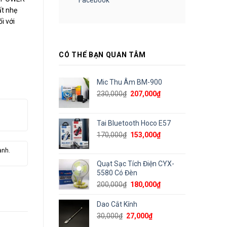
ất nhẹ
i với
CÓ THỂ BẠN QUAN TÂM
Mic Thu Âm BM-900
Giá
Giá
230,000
₫
207,000
₫
gốc
hiện
là:
tại
230,000₫.
là:
Tai Bluetooth Hoco E57
207,000₫.
Giá
Giá
170,000
₫
153,000
₫
gốc
hiện
ành.
là:
tại
170,000₫.
là:
Quạt Sạc Tích Điện CYX-
153,000₫.
5580 Có Đèn
Giá
Giá
200,000
₫
180,000
₫
gốc
hiện
là:
tại
Dao Cắt Kính
200,000₫.
là:
Giá
Giá
30,000
₫
27,000
₫
180,000₫.
gốc
hiện