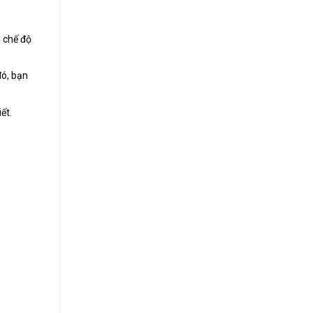
h chế độ
đó, bạn
ết.