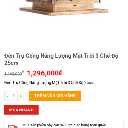
Đèn Trụ Cổng Năng Lượng Mặt Trời 3 Chế Độ
25cm
Giá
Giá
₫
1,296,000
₫
1,440,000
gốc
hiện
Đèn Trụ Cổng Năng Lượng Mặt Trời 3 Chế Độ 25cm
là:
tại
1,440,000₫.
là:
Đèn Trụ Cổng Năng Lượng Mặt Trời 3 Chế Độ 25cm số lượng
1,296,000₫.
THÊM VÀO GIỎ HÀNG
MUA NHANH
Mua sản phẩm này bạn sẽ được giao hàng toàn quốc