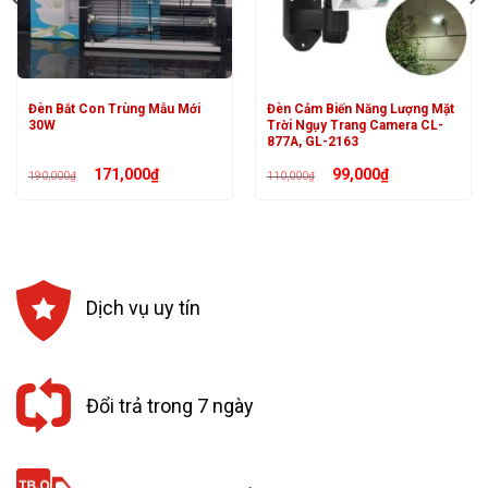
Đèn Bắt Con Trùng Mẫu Mới
Đèn Cảm Biến Năng Lượng Mặt
30W
Trời Ngụy Trang Camera CL-
877A, GL-2163
Giá
Giá
Giá
Giá
171,000
₫
99,000
₫
190,000
₫
110,000
₫
gốc
hiện
gốc
hiện
là:
tại
là:
tại
190,000₫.
là:
110,000₫.
là:
171,000₫.
99,000₫.
Dịch vụ uy tín
Đổi trả trong 7 ngày