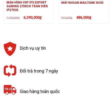
MÀN HÌNH VSP IPS ESPORT
MÁY KHOAN MAILTANK SH30
GAMING 27INCH TRÀN VIỀN
IP2703S
Giá
Giá
Giá
Giá
6,390,000
₫
486,000
₫
7,100,000
₫
540,000
₫
gốc
hiện
gốc
hiện
là:
tại
là:
tại
7,100,000₫.
là:
540,000₫.
là:
6,390,000₫.
486,000₫.
Dịch vụ uy tín
Đổi trả trong 7 ngày
Giao hàng toàn quốc