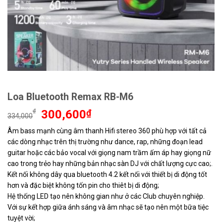
Loa Bluetooth Remax RB-M6
Giá
Giá
₫
300,600
₫
334,000
gốc
hiện
Âm bass mạnh cùng âm thanh Hifi stereo 360 phù hợp với tất cả
là:
tại
các dòng nhạc trên thị trường như dance, rap, những đoạn lead
334,000₫.
là:
300,600₫.
guitar hoặc các bảo vocal với giọng nam trầm ấm áp hay giọng nữ
cao trong trẻo hay những bản nhạc sàn DJ với chất lượng cực cao;.
Kết nối không dây qua bluetooth 4.2 kết nối với thiết bị di động tốt
hơn và đặc biệt không tốn pin cho thiêt bị di động;
Hệ thống LED tạo nên không gian như ở các Club chuyên nghiệp.
Với sự kết hợp giữa ánh sáng và âm nhạc sẽ tạo nên một bữa tiệc
tuyệt vời;