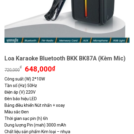
Loa Karaoke Bluetooth BKK BK87A (Kèm Mic)
Giá
Giá
₫
648,000
₫
720,000
gốc
hiện
Công suất (W) 2*10W
là:
tại
Tần số (Hz) 50Hz
720,000₫.
là:
648,000₫.
Điện áp (V) 220V
Đèn báo hiệu LED
Bảng điều khiển Nút nhấn + xoay
Màu sắc Đen
Thời gian sạc pin (h) 6h
Dung lượng Pin (mah) 3000 mAh
Chất liệu sản phẩm Kim loại – nhựa