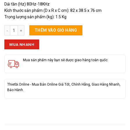
Dải tần (Hz) 80Hz-18KHz
Kích thước sản phẩm (D x R x C cm): 82 x 38.5 x 76 cm
Trọng lượng sản phẩm (kg): 1.5 Kg
Loa Karaoke Bluetooth BKK BK87A (Kèm Mic) số lượng
THÊM VÀO GIỎ HÀNG
MUA NHANH
Mua sản phẩm này bạn sẽ được giao hàng toàn quốc
Thietbi.Online - Mua Bán Online Giá Tốt, Chính Hãng, Giao Hàng Nhanh,
Bảo Hành.