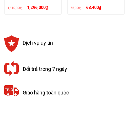
Giá
Giá
Giá
Giá
1,296,000
₫
68,400
₫
1,440,000
₫
76,000
₫
gốc
hiện
gốc
hiện
là:
tại
là:
tại
1,440,000₫.
là:
76,000₫.
là:
1,296,000₫.
68,400₫.
Dịch vụ uy tín
Đổi trả trong 7 ngày
Giao hàng toàn quốc