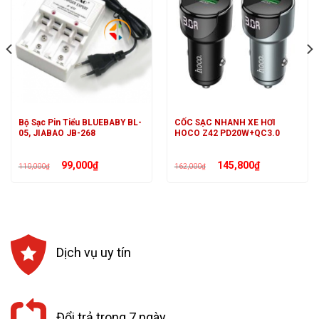
Bộ Sạc Pin Tiểu BLUEBABY BL-
CỐC SẠC NHANH XE HƠI
05, JIABAO JB-268
HOCO Z42 PD20W+QC3.0
Giá
Giá
Giá
Giá
99,000
₫
145,800
₫
110,000
₫
162,000
₫
gốc
hiện
gốc
hiện
là:
tại
là:
tại
110,000₫.
là:
162,000₫.
là:
99,000₫.
145,800₫.
Dịch vụ uy tín
Đổi trả trong 7 ngày