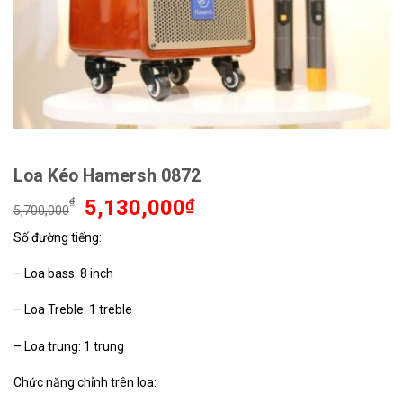
Loa Kéo Hamersh 0872
Giá
Giá
₫
5,130,000
₫
5,700,000
gốc
hiện
Số đường tiếng:
là:
tại
5,700,000₫.
là:
– Loa bass: 8 inch
5,130,000₫.
– Loa Treble: 1 treble
– Loa trung: 1 trung
Chức năng chỉnh trên loa: