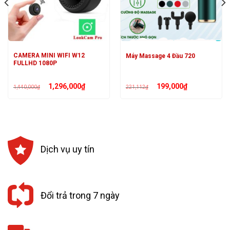
CAMERA MINI WIFI W12
Máy Massage 4 Đầu 720
FULLHD 1080P
Giá
Giá
Giá
Giá
1,296,000
₫
199,000
₫
1,440,000
₫
221,112
₫
gốc
hiện
gốc
hiện
là:
tại
là:
tại
1,440,000₫.
là:
221,112₫.
là:
1,296,000₫.
199,000₫.
Dịch vụ uy tín
Đổi trả trong 7 ngày