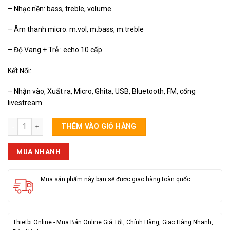
– Nhạc nền: bass, treble, volume
– Âm thanh micro: m.vol, m.bass, m.treble
– Độ Vang + Trễ : echo 10 cấp
Kết Nối:
– Nhận vào, Xuất ra, Micro, Ghita, USB, Bluetooth, FM, cổng
livestream
Loa Kéo Hamersh 0872 số lượng
THÊM VÀO GIỎ HÀNG
MUA NHANH
Mua sản phẩm này bạn sẽ được giao hàng toàn quốc
Thietbi.Online - Mua Bán Online Giá Tốt, Chính Hãng, Giao Hàng Nhanh,