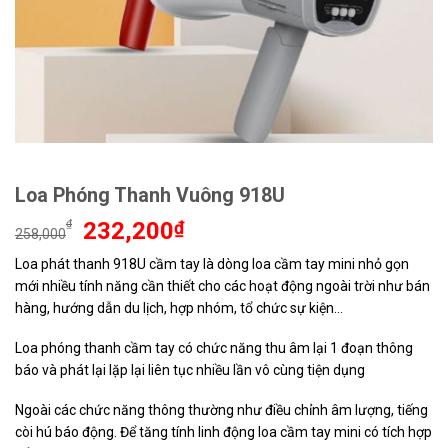
Loa Phóng Thanh Vuông 918U
Giá
Giá
₫
232,200
₫
258,000
gốc
hiện
Loa phát thanh 918U cầm tay là dòng loa cầm tay mini nhỏ gọn
là:
tại
mới nhiều tính năng cần thiết cho các hoạt động ngoài trời như bán
258,000₫.
là:
232,200₫.
hàng, hướng dẫn du lịch, hợp nhóm, tổ chức sự kiện…
Loa phóng thanh cầm tay có chức năng thu âm lại 1 đoạn thông
báo và phát lại lặp lại liên tục nhiều lần vô cùng tiện dụng
Ngoài các chức năng thông thường như điều chỉnh âm lượng, tiếng
còi hú báo động. Để tăng tính linh động loa cầm tay mini có tích hợp