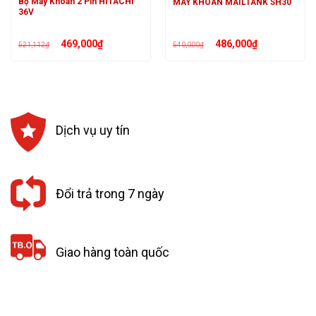
Bộ Máy Khoan 2 Pin HITACHI
MÁY KHOAN MAILTANK SH30
36V
Giá
Giá
Giá
Giá
469,000
₫
486,000
₫
521,112
₫
540,000
₫
gốc
hiện
gốc
hiện
là:
tại
là:
tại
521,112₫.
là:
540,000₫.
là:
₫.
469,000₫.
486,000₫.
Dịch vụ uy tín
Đổi trả trong 7 ngày
Giao hàng toàn quốc