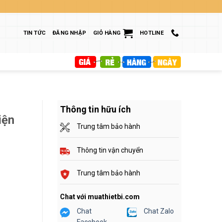
TIN TỨC
ĐĂNG NHẬP
GIỎ HÀNG
HOTLINE
Thông tin hữu ích
iện
Trung tâm bảo hành
Thông tin vận chuyển
Trung tâm bảo hành
Chat với muathietbi.com
Chat
Chat Zalo
Facebook