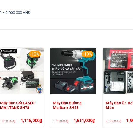
Đ – 2.000.000 VNĐ
-10%
-10%
Máy Bắn Cốt LASER
Máy Bắn Bulong
Máy Bắn Ốc Hơi
MAILTANK SH78
Mailtank SH53
Món
Giá
Giá
Giá
Giá
Giá
1,116,000
₫
1,611,000
₫
1,9
1,240,000
₫
1,790,000
₫
2,120,000
₫
gốc
hiện
gốc
hiện
gốc
là:
tại
là:
tại
là:
1,240,000₫.
là:
1,790,000₫.
là:
2,120