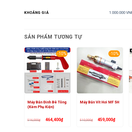
1.000.000 VN
KHOẢNG GIÁ
SẢN PHẨM TƯƠNG TỰ
-10%
-10%
Máy Bắn Đinh Bê Tông
Máy Bắn Vít Hơi MF 5H
(Kèm Phụ Kiện)
Giá
Giá
Giá
Giá
464,400
₫
459,000
₫
516,000
₫
510,000
₫
gốc
hiện
gốc
hiện
là:
tại
là:
tại
516,000₫.
là:
510,000₫.
là: