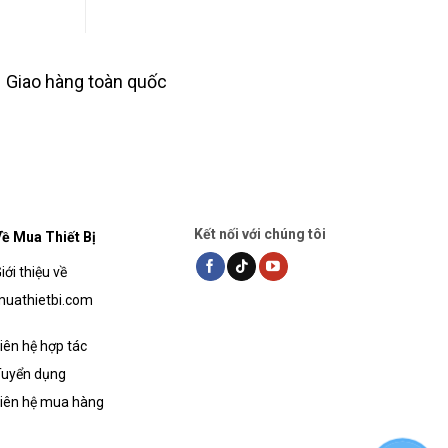
1,908,000₫.
Giao hàng toàn quốc
Kết nối với chúng tôi
ề Mua Thiết Bị
iới thiệu về
uathietbi.com
iên hệ hợp tác
uyển dụng
iên hệ mua hàng