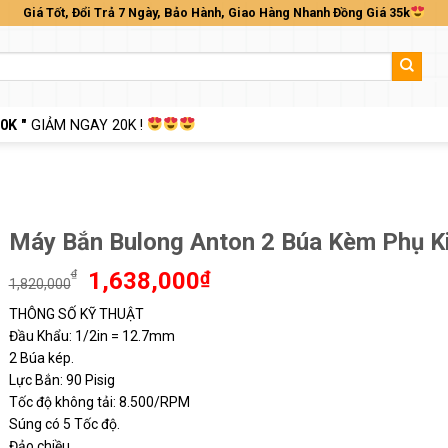
Giá Tốt, Đổi Trả 7 Ngày, Bảo Hành, Giao Hàng Nhanh Đồng Giá 35k
0K "
GIẢM NGAY 20K !
Máy Bắn Bulong Anton 2 Búa Kèm Phụ K
Giá
Giá
₫
1,638,000
₫
1,820,000
gốc
hiện
THÔNG SỐ KỸ THUẬT
là:
tại
Đầu Khẩu: 1/2in = 12.7mm
1,820,000₫.
là:
1,638,000₫.
2 Búa kép.
Lực Bắn: 90 Pisig
Tốc độ không tải: 8.500/RPM
Súng có 5 Tốc độ.
Đảo chiều.