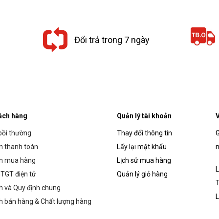
1,116,000₫.
1,611,000₫.
Đổi trả trong 7 ngày
ách hàng
Quản lý tài khoản
V
bồi thường
Thay đổi thông tin
G
 thanh toán
Lấy lại mật khẩu
m
n mua hàng
Lịch sử mua hàng
L
TGT điện tử
Quản lý giỏ hàng
T
h và Quy định chung
L
h bán hàng & Chất lượng hàng