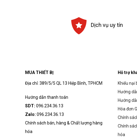
464,400₫.
459,000₫.
Dịch vụ uy tín
MUA THIẾT BỊ
Hỗ trợ kh
Địa chỉ: 389/5/5 QL 13 Hiệp Bình, TPHCM
Khiếu nại 
Hướng dẫn
Hướng dẫn thanh toán
Hướng dẫ
SDT:
096.234.36.13
Hóa đơn G
Zalo:
096.234.36.13
Chính sác
Chính sách bán, hàng & Chất lượng hàng
Chính sác
hóa
hóa