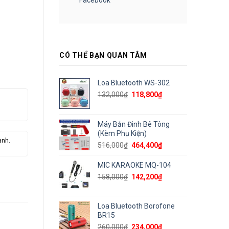
CÓ THỂ BẠN QUAN TÂM
Loa Bluetooth WS-302
Giá
Giá
132,000
₫
118,800
₫
gốc
hiện
là:
tại
132,000₫.
là:
Máy Bắn Đinh Bê Tông
118,800₫.
(Kèm Phụ Kiện)
ành.
Giá
Giá
516,000
₫
464,400
₫
gốc
hiện
là:
tại
MIC KARAOKE MQ-104
516,000₫.
là:
Giá
Giá
158,000
₫
142,200
₫
464,400₫.
gốc
hiện
là:
tại
158,000₫.
là:
Loa Bluetooth Borofone
142,200₫.
BR15
Giá
Giá
260,000
₫
234,000
₫