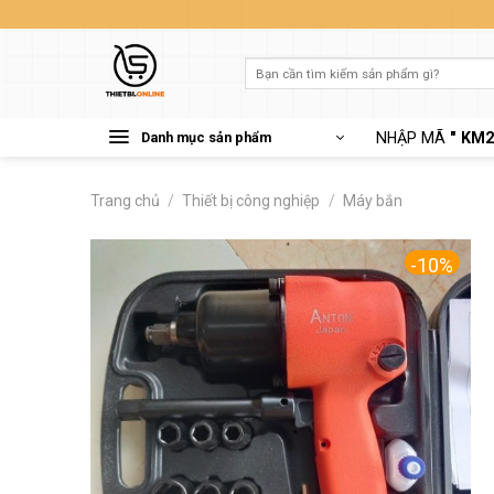
Skip
to
content
Tìm
kiếm:
Danh mục sản phẩm
NHẬP MÃ
" KM2
Trang chủ
/
Thiết bị công nghiệp
/
Máy bắn
-10%