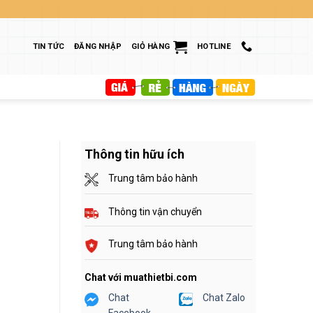
TIN TỨC
ĐĂNG NHẬP
GIỎ HÀNG
HOTLINE
Thông tin hữu ích
Trung tâm bảo hành
Thông tin vận chuyển
Trung tâm bảo hành
Chat với muathietbi.com
Chat
Chat Zalo
Facebook