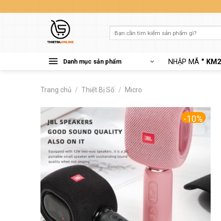
Skip
to
content
Tìm
kiếm:
Danh mục sản phẩm
NHẬP MÃ
" KM2
Trang chủ
/
Thiết Bị Số
/
Micro
-10%