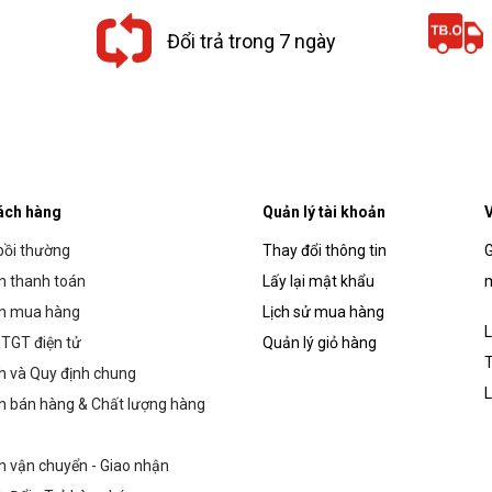
Đổi trả trong 7 ngày
ách hàng
Quản lý tài khoản
V
bồi thường
Thay đổi thông tin
G
 thanh toán
Lấy lại mật khẩu
m
n mua hàng
Lịch sử mua hàng
L
TGT điện tử
Quản lý giỏ hàng
T
h và Quy định chung
L
h bán hàng & Chất lượng hàng
h vận chuyển - Giao nhận