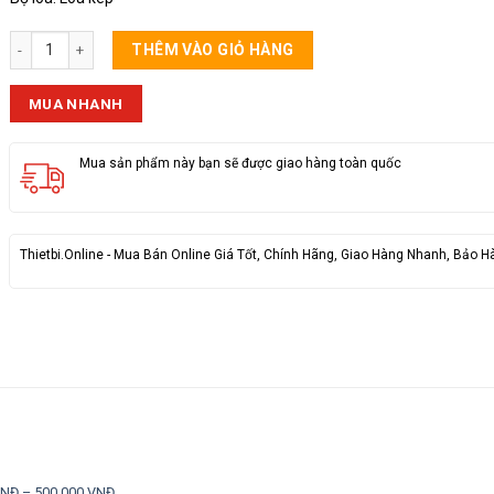
Mic Karaoke JBL KMC 500 Kèm Loa số lượng
THÊM VÀO GIỎ HÀNG
MUA NHANH
Mua sản phẩm này bạn sẽ được giao hàng toàn quốc
Thietbi.Online - Mua Bán Online Giá Tốt, Chính Hãng, Giao Hàng Nhanh, Bảo H
VNĐ – 500.000 VNĐ