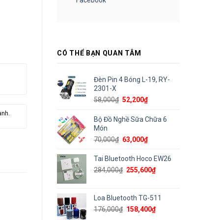
CÓ THỂ BẠN QUAN TÂM
Đèn Pin 4 Bóng L-19, RY-
2301-X
Giá
Giá
58,000
₫
52,200
₫
gốc
hiện
ành.
là:
tại
Bộ Đồ Nghề Sữa Chữa 6
58,000₫.
là:
Món
52,200₫.
Giá
Giá
70,000
₫
63,000
₫
gốc
hiện
là:
tại
Tai Bluetooth Hoco EW26
70,000₫.
là:
Giá
Giá
284,000
₫
255,600
₫
63,000₫.
gốc
hiện
là:
tại
284,000₫.
là:
Loa Bluetooth TG-511
255,600₫.
Giá
Giá
176,000
₫
158,400
₫
gốc
hiện