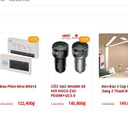
-10%
-10%
CỐC SẠC NHANH XE
Đèn Bàn 3 Cấp 
Bàn Phím Mini BK616
HƠI HOCO Z42
Sáng 2 Thanh Đ
PD20W+QC3.0
Giá
Giá
Giá
Giá
Giá
122,400
₫
145,800
₫
149,
136,000
₫
162,000
₫
165,556
₫
gốc
hiện
gốc
hiện
gốc
là:
tại
là:
tại
là:
136,000₫.
là:
162,000₫.
là:
165,55
000₫.
122,400₫.
145,800₫.