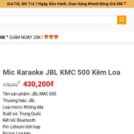
Giá Tốt, Đổi Trả 7 Ngày, Bảo Hành, Giao Hàng Nhanh Đồng Giá 35k
0K "
GIẢM NGAY 20K !
Mic Karaoke JBL KMC 500 Kèm Loa
Giá
Giá
₫
430,200
₫
478,000
gốc
hiện
Tên sản phẩm: JBL KMC 500
là:
tại
Thương hiệu: JBL
478,000₫.
là:
430,200₫.
Loại micro: Không dây
Xuất xứ: Trung Quốc
Kết nối: Bluetooth
Pin: Lithium tích hợp
Bộ loa: Loa kép