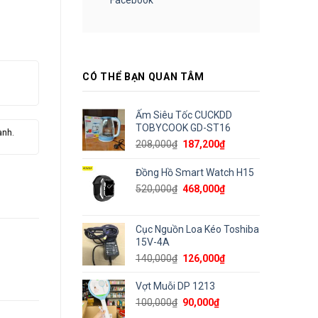
CÓ THỂ BẠN QUAN TÂM
Ấm Siêu Tốc CUCKDD
TOBYCOOK GD-ST16
ành.
Giá
Giá
208,000
₫
187,200
₫
gốc
hiện
là:
tại
Đồng Hồ Smart Watch H15
208,000₫.
là:
Giá
Giá
520,000
₫
468,000
₫
187,200₫.
gốc
hiện
là:
tại
520,000₫.
là:
Cục Nguồn Loa Kéo Toshiba
468,000₫.
15V-4A
Giá
Giá
140,000
₫
126,000
₫
gốc
hiện
là:
tại
Vợt Muỗi DP 1213
140,000₫.
là:
Giá
Giá
100,000
₫
90,000
₫
126,000₫.
gốc
hiện