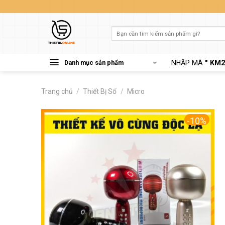
Skip
to
content
Tìm
kiếm:
Danh mục sản phẩm
NHẬP MÃ
" KM2
Trang chủ
/
Thiết Bị Số
/
Micro
-10%