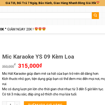
Giá Tốt, Đổi Trả 7 Ngày, Bảo Hành, Giao Hàng Nhanh Đồng Giá 35k
0K "
GIẢM NGAY 20K !
Mic Karaoke YS 09 Kèm Loa
Giá
Giá
₫
315,000
₫
350,000
gốc
hiện
Mic Hát Karaoke giúp đam mê ca hát của bạn trở nên dễ dàng hơn.
là:
tại
Kích thước nhỏ gọn, tiện dụng giúp bạn có thể đem mic đến mọi nơi, m
350,000₫.
là:
315,000₫.
vui.
Mic có dung lượn pin lớn cho thời gian chơi nhạc từ 3 đến 5 giờ liên tục.
Có tới 3 màu sắc, đáp ứng sở thích cho mọi lứa tuổi.
Mic Karaoke YS 09 Kèm Loa số lượng