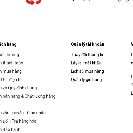
ách hàng
Quản lý tài khoản
V
bồi thường
Thay đổi thông tin
G
 thanh toán
Lấy lại mật khẩu
m
n mua hàng
Lịch sử mua hàng
L
TGT điện tử
Quản lý giỏ hàng
T
h và Quy định chung
L
h bán hàng & Chất lượng hàng
h vận chuyển - Giao nhận
h Đổi - Trả hàng hóa
h Bảo hành