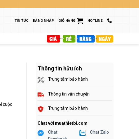
TIN TỨC
ĐĂNG NHẬP
GIỎ HÀNG
HOTLINE
Thông tin hữu ích
Trung tâm bảo hành
Thông tin vận chuyển
ọi cuộc
Trung tâm bảo hành
Chat với muathietbi.com
Chat
Chat Zalo
Facebook