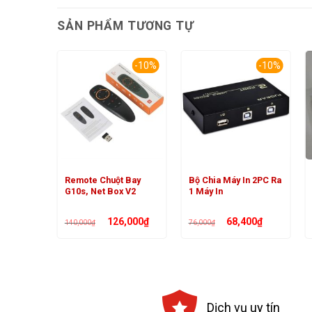
SẢN PHẨM TƯƠNG TỰ
-10%
-10%
-10%
 Độ
Remote Chuột Bay
Bộ Chia Máy In 2PC Ra
 Đèn
G10s, Net Box V2
1 Máy In
Giá
Giá
Giá
Giá
Giá
,000
₫
126,000
₫
68,400
₫
140,000
₫
76,000
₫
hiện
gốc
hiện
gốc
hiện
tại
là:
tại
là:
tại
56₫.
là:
140,000₫.
là:
76,000₫.
là:
149,000₫.
126,000₫.
68,400₫.
Dịch vụ uy tín