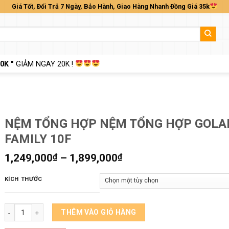
Giá Tốt, Đổi Trả 7 Ngày, Bảo Hành, Giao Hàng Nhanh Đồng Giá 35k
0K "
GIẢM NGAY 20K !
NỆM TỔNG HỢP NỆM TỔNG HỢP GOLA
FAMILY 10F
Khoảng
1,249,000
₫
–
1,899,000
₫
giá:
từ
KÍCH THƯỚC
1,249,000₫
đến
NỆM TỔNG HỢP NỆM TỔNG HỢP GOLADI FAMILY 10F số lượng
1,899,000₫
THÊM VÀO GIỎ HÀNG