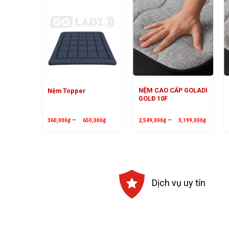
NỆM CAO CẤP GOLADI
Nệm Topper
GOLĐ 10F
Khoảng
Khoảng
–
–
360,000
₫
650,000
₫
2,549,000
₫
3,199,000
₫
giá:
giá:
từ
từ
360,000₫
2,549,0
đến
đến
650,000₫
3,199,0
Dịch vụ uy tín