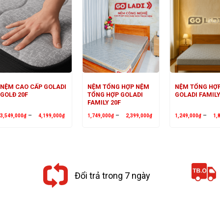
NỆM CAO CẤP GOLADI
NỆM TỔNG HỢP NỆM
NỆM TỔNG HỢ
GOLĐ 20F
TỔNG HỢP GOLADI
GOLADI FAMILY
FAMILY 20F
Khoảng
Khoảng
–
–
–
3,549,000
₫
4,199,000
₫
1,749,000
₫
2,399,000
₫
1,249,000
₫
1,
giá:
giá:
từ
từ
00₫
3,549,000₫
1,749,000₫
đến
đến
00₫
4,199,000₫
2,399,000₫
Đổi trả trong 7 ngày