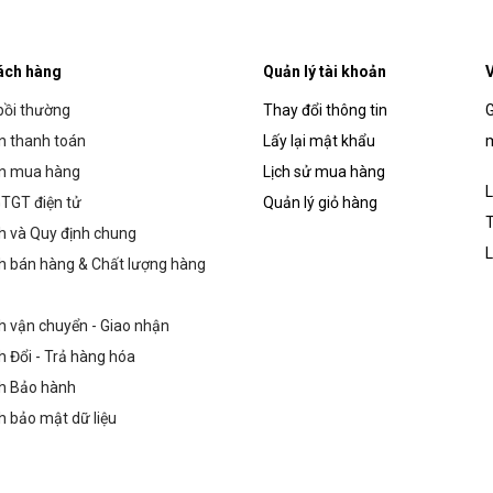
ách hàng
Quản lý tài khoản
V
bồi thường
Thay đổi thông tin
G
 thanh toán
Lấy lại mật khẩu
m
n mua hàng
Lịch sử mua hàng
L
TGT điện tử
Quản lý giỏ hàng
T
h và Quy định chung
L
h bán hàng & Chất lượng hàng
h vận chuyển - Giao nhận
h Đổi - Trả hàng hóa
h Bảo hành
h bảo mật dữ liệu