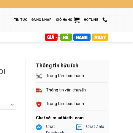
TIN TỨC
ĐĂNG NHẬP
GIỎ HÀNG
HOTLINE
Thông tin hữu ích
DI
Trung tâm bảo hành
Thông tin vận chuyển
Trung tâm bảo hành
Chat với muathietbi.com
Chat
Chat Zalo
Facebook