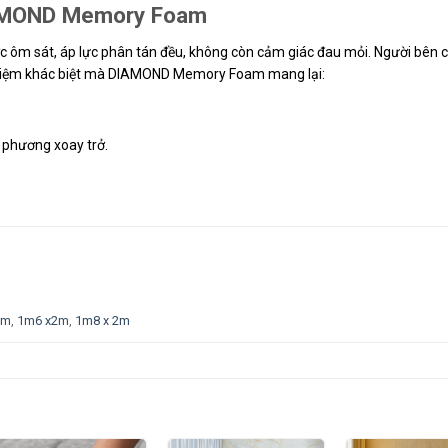
IAMOND Memory Foam
 ôm sát, áp lực phân tán đều, không còn cảm giác đau mỏi. Người bên 
nghiệm khác biệt mà DIAMOND Memory Foam mang lại:
i phương xoay trở.
2m
,
1m6 x2m
,
1m8 x 2m