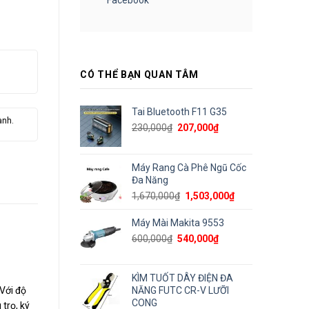
CÓ THỂ BẠN QUAN TÂM
Tai Bluetooth F11 G35
ành.
Giá
Giá
230,000
₫
207,000
₫
gốc
hiện
là:
tại
230,000₫.
là:
Máy Rang Cà Phê Ngũ Cốc
207,000₫.
Đa Năng
Giá
Giá
1,670,000
₫
1,503,000
₫
gốc
hiện
là:
tại
Máy Mài Makita 9553
1,670,000₫.
là:
Giá
Giá
600,000
₫
540,000
₫
1,503,000₫.
gốc
hiện
là:
tại
600,000₫.
là:
KÌM TUỐT DÂY ĐIỆN ĐA
540,000₫.
 Với độ
NĂNG FUTC CR-V LƯỠI
CONG
trọ, ký