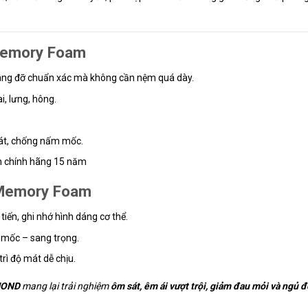
Memory Foam
g đỡ chuẩn xác mà không cần nệm quá dày.
i, lưng, hông.
át, chống nấm mốc.
ành chính hãng 15 năm
 Memory Foam
 tiến, ghi nhớ hình dáng cơ thể.
 mốc – sang trọng.
rì độ mát dễ chịu.
MOND
mang lại trải nghiệm
ôm sát, êm ái vượt trội, giảm đau mỏi và ngủ đ