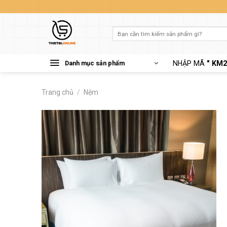
Skip
to
content
Tìm
kiếm:
Danh mục sản phẩm
NHẬP MÃ
" KM2
Trang chủ
/
Nệm