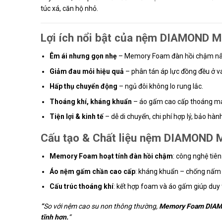
túc xá, căn hộ nhỏ.
Lợi ích nổi bật của nệm DIAMOND 
Êm ái nhưng gọn nhẹ
– Memory Foam đàn hồi chậm nân
Giảm đau mỏi hiệu quả
– phân tán áp lực đồng đều ở va
Hấp thụ chuyển động
– ngủ đôi không lo rung lắc.
Thoáng khí, kháng khuẩn
– áo gấm cao cấp thoáng m
Tiện lợi & kinh tế
– dễ di chuyển, chi phí hợp lý, bảo h
Cấu tạo & Chất liệu nệm DIAMOND
Memory Foam hoạt tính đàn hồi chậm
: công nghệ tiên
Áo nệm gấm chần cao cấp
: kháng khuẩn – chống nấm
Cấu trúc thoáng khí
: kết hợp foam và áo gấm giúp duy t
“
So với nệm cao su non thông thường,
Memory Foam DIA
tĩnh hơn
.
“