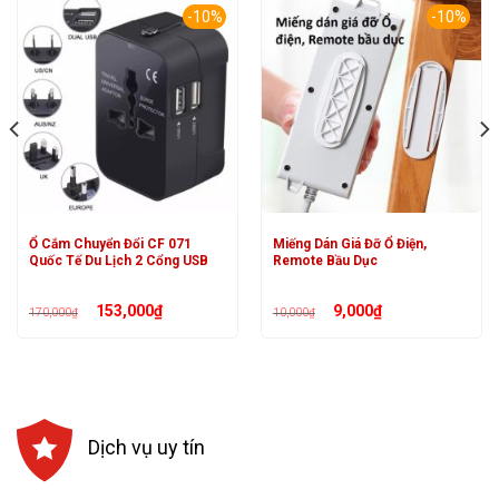
-10%
-10%
Ổ Cắm Chuyển Đổi CF 071
Miếng Dán Giá Đỡ Ổ Điện,
Quốc Tế Du Lịch 2 Cổng USB
Remote Bầu Dục
Giá
Giá
Giá
Giá
153,000
₫
9,000
₫
170,000
₫
10,000
₫
gốc
hiện
gốc
hiện
là:
tại
là:
tại
170,000₫.
là:
10,000₫.
là:
153,000₫.
9,000₫.
Dịch vụ uy tín