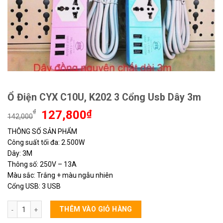
Ổ Điện CYX C10U, K202 3 Cổng Usb Dây 3m
Giá
Giá
₫
127,800
₫
142,000
gốc
hiện
THÔNG SỐ SẢN PHẨM
là:
tại
Công suất tối đa: 2.500W
142,000₫.
là:
127,800₫.
Dây: 3M
Thông số: 250V – 13A
Màu sắc: Trắng + màu ngẫu nhiên
Cổng USB: 3 USB
Ổ Điện CYX C10U, K202 3 Cổng Usb Dây 3m số lượng
THÊM VÀO GIỎ HÀNG