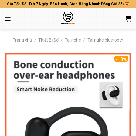
Skip
Giá Tốt, Đổi Trả 7 Ngày, Bảo Hành, Giao Hàng Nhanh Đồng Giá 35k
to
content
Trang chủ
/
Thiết Bị Số
/
Tai nghe
/
Tai nghe bluetooth
-10%