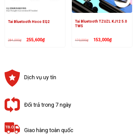
Tai Bluetooth TZUZL KJ12 5.0
Tai Bluetooth Hoco EQ2
TWS
Giá
Giá
Giá
Giá
255,600
₫
153,000
₫
284,000
₫
170,000
₫
gốc
hiện
gốc
hiện
là:
tại
là:
tại
284,000₫.
là:
170,000₫.
là:
255,600₫.
153,000₫.
Dịch vụ uy tín
Đổi trả trong 7 ngày
Giao hàng toàn quốc