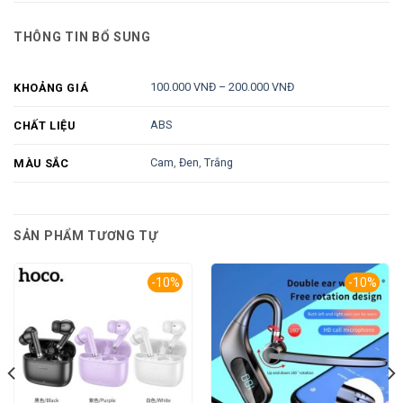
THÔNG TIN BỔ SUNG
100.000 VNĐ – 200.000 VNĐ
KHOẢNG GIÁ
ABS
CHẤT LIỆU
Cam
,
Đen
,
Trắng
MÀU SẮC
SẢN PHẨM TƯƠNG TỰ
-10%
-10%