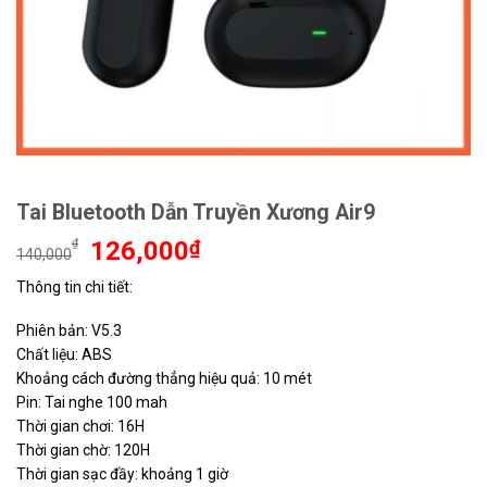
Tai Bluetooth Dẫn Truyền Xương Air9
Giá
Giá
₫
126,000
₫
140,000
gốc
hiện
​​​​​​​Thông tin chi tiết:
là:
tại
140,000₫.
là:
Phiên bản: V5.3
126,000₫.
Chất liệu: ABS
Khoảng cách đường thẳng hiệu quả: 10 mét
Pin: Tai nghe 100 mah
Thời gian chơi: 16H
Thời gian chờ: 120H
Thời gian sạc đầy: khoảng 1 giờ