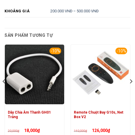
200.000 VNĐ – 500.000 VNĐ
KHOẢNG GIÁ
SẢN PHẨM TƯƠNG TỰ
-10%
-10%
Dây Chia Âm Thanh GH01
Remote Chuột Bay G10s, Net
Trắng
Box V2
Giá
Giá
Giá
Giá
18,000
₫
126,000
₫
20,000
₫
140,000
₫
gốc
hiện
gốc
hiện