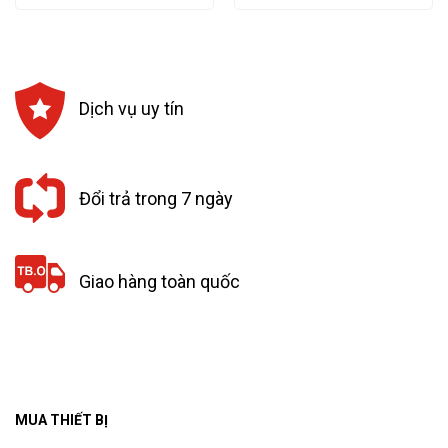
là:
tại
là:
tại
20,000₫.
là:
140,000₫.
là:
18,000₫.
126,000₫.
Dịch vụ uy tín
Đổi trả trong 7 ngày
Giao hàng toàn quốc
MUA THIẾT BỊ