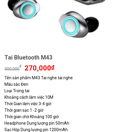
Tai Bluetooth M43
Giá
Giá
₫
270,000
₫
300,000
gốc
hiện
Tên sản phẩm M43 Tai nghe tai nghe
là:
tại
Màu sắc Đen
300,000₫.
là:
270,000₫.
Loại Trong tai
Khoảng cách làm việc 10M
Thời Gian làm việc 3-4 giờ
Thời gian sạc 1 -2 giờ
Thời gian chờ Khoảng 100 giờ
Headphone Dung lượng pin 50mAh
Sạc Hộp Dung lượng pin 1200mAh