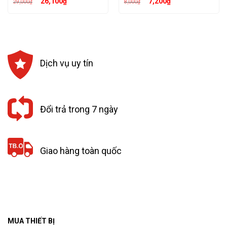
26,100
₫
7,200
₫
29,000
₫
8,000
₫
gốc
hiện
gốc
hiện
là:
tại
là:
tại
29,000₫.
là:
8,000₫.
là:
26,100₫.
7,200₫.
Dịch vụ uy tín
Đổi trả trong 7 ngày
Giao hàng toàn quốc
MUA THIẾT BỊ