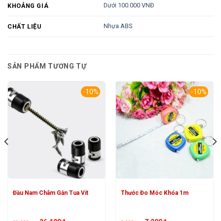
Dưới 100.000 VNĐ
KHOẢNG GIÁ
Nhựa ABS
CHẤT LIỆU
SẢN PHẨM TƯƠNG TỰ
-10%
-10%
Đầu Nam Châm Gắn Tua Vít
Thước Đo Móc Khóa 1m
Giá
Giá
Giá
Giá