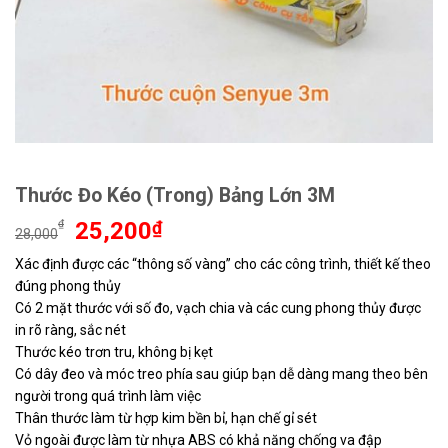
Thước Đo Kéo (Trong) Bảng Lớn 3M
Giá
Giá
₫
25,200
₫
28,000
gốc
hiện
Xác định được các “thông số vàng” cho các công trình, thiết kế theo
là:
tại
đúng phong thủy
28,000₫.
là:
25,200₫.
Có 2 mặt thước với số đo, vạch chia và các cung phong thủy được
in rõ ràng, sắc nét
Thước kéo trơn tru, không bị kẹt
Có dây đeo và móc treo phía sau giúp bạn dễ dàng mang theo bên
người trong quá trình làm việc
Thân thước làm từ hợp kim bền bỉ, hạn chế gỉ sét
Vỏ ngoài được làm từ nhựa ABS có khả năng chống va đập