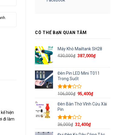
ành.
CÓ THỂ BẠN QUAN TÂM
Máy Khò Mailtank SH28
Giá
Giá
430,000
₫
387,000
₫
gốc
hiện
là:
tại
430,000₫.
là:
Đèn Pin LED Mini T011
387,000₫.
Trong Suốt
Được
Giá
Giá
106,000
₫
95,400
₫
xếp
gốc
hiện
hạng
Đèn Bàn Thờ Vĩnh Cửu Xài
là:
tại
3.00
5
Pin
106,000₫.
là:
 kế hiện
sao
95,400₫.
i đi làm
Được
Giá
Giá
36,000
₫
32,400
₫
xếp
gốc
hiện
hạng
Đui Đèn Ko Dây Công Tắc