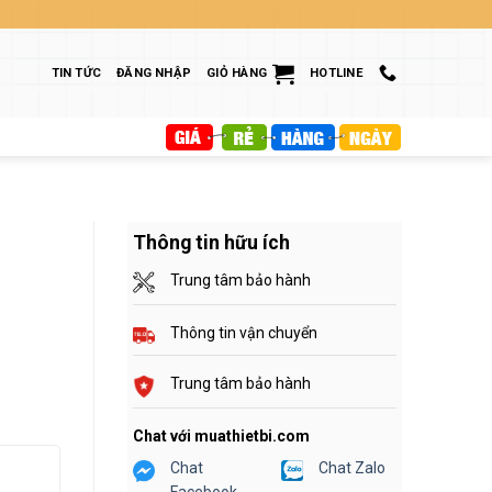
TIN TỨC
ĐĂNG NHẬP
GIỎ HÀNG
HOTLINE
Thông tin hữu ích
Trung tâm bảo hành
Thông tin vận chuyển
Trung tâm bảo hành
Chat với muathietbi.com
Chat
Chat Zalo
Facebook