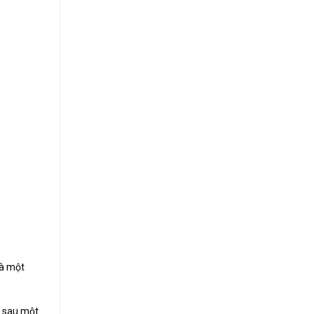
là một
t sau một