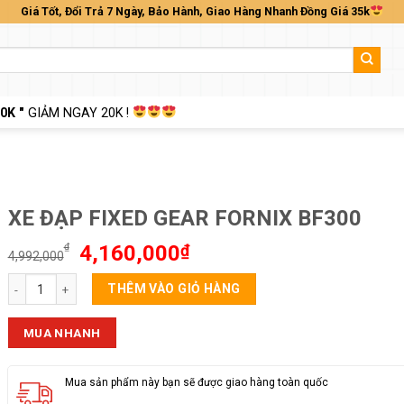
Giá Tốt, Đổi Trả 7 Ngày, Bảo Hành, Giao Hàng Nhanh Đồng Giá 35k
0K "
GIẢM NGAY 20K !
XE ĐẠP FIXED GEAR FORNIX BF300
Giá
Giá
₫
4,160,000
₫
4,992,000
gốc
hiện
XE ĐẠP FIXED GEAR FORNIX BF300 số lượng
là:
tại
THÊM VÀO GIỎ HÀNG
4,992,000₫.
là:
4,160,000₫.
MUA NHANH
Mua sản phẩm này bạn sẽ được giao hàng toàn quốc