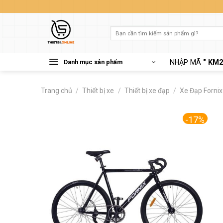
Skip
to
content
Tìm
kiếm:
Danh mục sản phẩm
NHẬP MÃ
" KM2
Trang chủ
/
Thiết bị xe
/
Thiết bị xe đạp
/
Xe Đạp Fornix
-17%