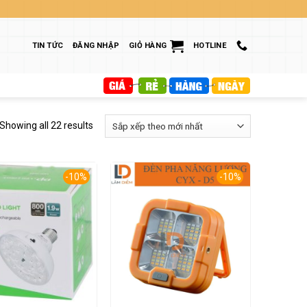
TIN TỨC
ĐĂNG NHẬP
GIỎ HÀNG
HOTLINE
Showing all 22 results
-10%
-10%