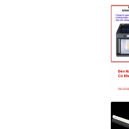
Đèn N
Có Kh
98,000