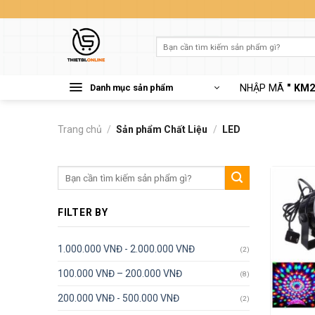
Skip
to
content
Tìm
kiếm:
Danh mục sản phẩm
NHẬP MÃ
" KM2
Trang chủ
/
Sản phẩm Chất Liệu
/
LED
Tìm
kiếm:
FILTER BY
1.000.000 VNĐ - 2.000.000 VNĐ
(2)
100.000 VNĐ – 200.000 VNĐ
(8)
200.000 VNĐ - 500.000 VNĐ
(2)