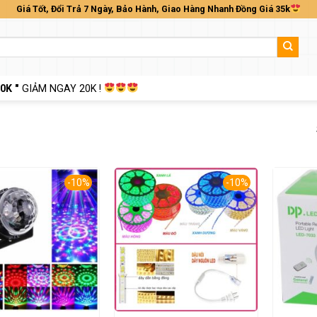
Giá Tốt, Đổi Trả 7 Ngày, Bảo Hành, Giao Hàng Nhanh Đồng Giá 35k
0K "
GIẢM NGAY 20K !
-10%
-10%