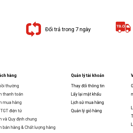
114,000₫.
là:
110,000₫.
là:
102,600₫.
99,000₫.
Đổi trả trong 7 ngày
ách hàng
Quản lý tài khoản
V
bồi thường
Thay đổi thông tin
G
 thanh toán
Lấy lại mật khẩu
m
n mua hàng
Lịch sử mua hàng
L
TGT điện tử
Quản lý giỏ hàng
T
h và Quy định chung
L
h bán hàng & Chất lượng hàng