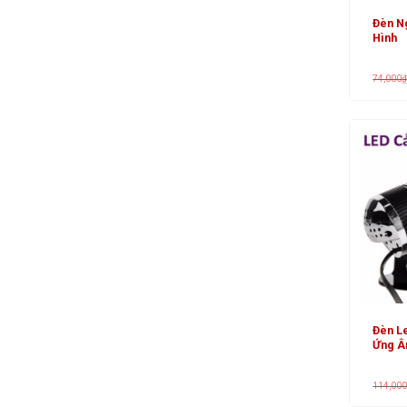
Đèn N
Hình
74,000
Đèn L
Ứng Â
114,00