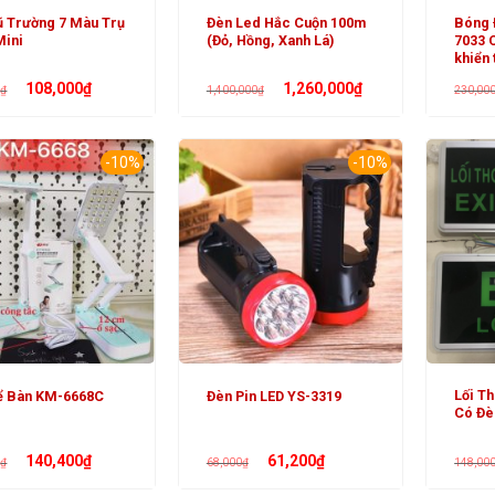
ũ Trường 7 Màu Trụ
Đèn Led Hắc Cuộn 100m
Bóng 
Mini
(Đỏ, Hồng, Xanh Lá)
7033 Có
khiển 
Giá
Giá
Giá
Giá
108,000
₫
1,260,000
₫
0
₫
1,400,000
₫
230,00
gốc
hiện
gốc
hiện
là:
tại
là:
tại
120,000₫.
là:
1,400,000₫.
là:
108,000₫.
1,260,000₫.
-10%
-10%
Lối Th
ể Bàn KM-6668C
Đèn Pin LED YS-3319
Có Đè
Giá
Giá
Giá
Giá
140,400
₫
61,200
₫
0
₫
68,000
₫
148,00
gốc
hiện
gốc
hiện
là:
tại
là:
tại