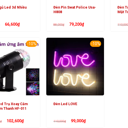
gủ Led 3d Nhiều
Đèn Pin Swat Police Usa-
Đèn T
H808
Mặt Tr
Giá
Giá
Giá
Giá
66,600
₫
79,200
₫
₫
88,000
₫
110,00
gốc
hiện
gốc
hiện
là:
tại
là:
tại
74,000₫.
là:
88,000₫.
là:
66,600₫.
79,200₫.
-10%
-10%
ed Trụ Xoay Cảm
Đèn Led LOVE
m Thanh HF-011
Giá
Giá
Giá
Giá
102,600
₫
99,000
₫
0
₫
110,000
₫
gốc
hiện
gốc
hiện
là:
tại
là:
tại