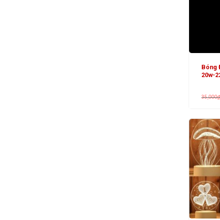
Bóng 
20w-2
35,000