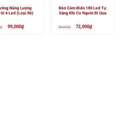
ường Năng Lượng
Đèn Cảm Biến 100 Led Tự
ời 6 Led (Loại Rẻ)
Sáng Khi Có Người Đi Qua
Giá
Giá
Giá
Giá
99,000
₫
72,000
₫
0
₫
80,000
₫
gốc
hiện
gốc
hiện
là:
tại
là:
tại
110,000₫.
là:
80,000₫.
là:
99,000₫.
72,000₫.