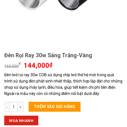
Đèn Rọi Ray 30w Sáng Trắng-Vàng
Giá
Giá
₫
144,000
₫
160,000
gốc
hiện
Đèn led rọi ray 30w COB sử dụng chíp led thế hệ mới trong quá
là:
tại
trình sử dụng đèn phát sinh nhiệt thấp, thích hợp lắp đặt cho những
160,000₫.
là:
144,000₫.
shop sử dụng máy lạnh, điều hòa, giúp tiết kiệm chi phí tiền điện.
Ngoài ra mẫu này còn có những điểm nổi bật dưới đây.
Đèn Rọi Ray 30w Sáng Trắng-Vàng số lượng
THÊM VÀO GIỎ HÀNG
MUA NHANH