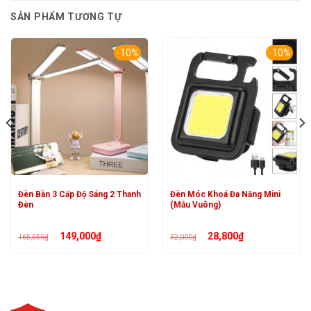
SẢN PHẨM TƯƠNG TỰ
-10%
-10%
Đèn Bàn 3 Cấp Độ Sáng 2 Thanh
Đèn Móc Khoá Đa Năng Mini
Đèn
(Mẫu Vuông)
Giá
Giá
Giá
Giá
149,000
₫
28,800
₫
165,556
₫
32,000
₫
gốc
hiện
gốc
hiện
là:
tại
là:
tại
165,556₫.
là:
32,000₫.
là:
149,000₫.
28,800₫.