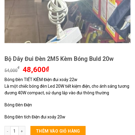
Bộ Dây Đui Đèn 2M5 Kèm Bóng Buld 20w
Giá
Giá
₫
48,600
₫
54,000
gốc
hiện
Bóng Đèn TIẾT KIÊM Điện đui xoáy 22w
là:
tại
Là một chiếc bóng đèn Led 20W tiết kiệm điện, cho ánh sáng tương
54,000₫.
là:
48,600₫.
đương 40W compact, sử dụng lắp vào đui thông thường
Bóng Đèn Điện
Bóng Đèn tích Điện đui xoáy 20w
Bộ Dây Đui Đèn 2M5 Kèm Bóng Buld 20w số lượng
THÊM VÀO GIỎ HÀNG