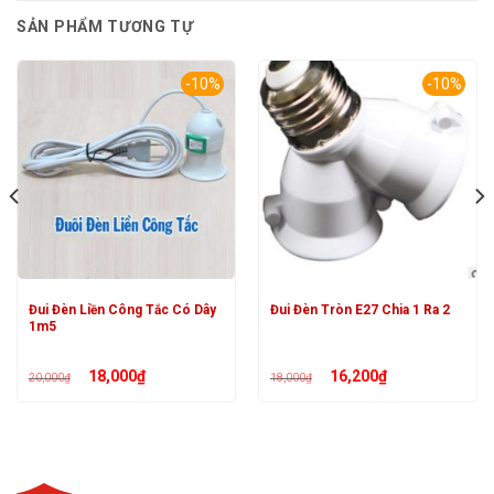
SẢN PHẨM TƯƠNG TỰ
-10%
-10%
Đui Đèn Liền Công Tắc Có Dây
Đui Đèn Tròn E27 Chia 1 Ra 2
1m5
Giá
Giá
Giá
Giá
18,000
₫
16,200
₫
20,000
₫
18,000
₫
gốc
hiện
gốc
hiện
là:
tại
là:
tại
20,000₫.
là:
18,000₫.
là:
18,000₫.
16,200₫.