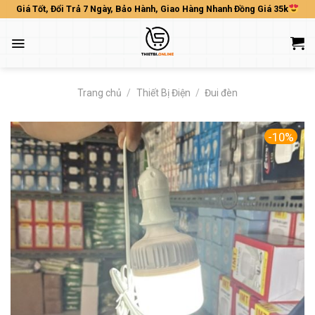
Skip
Giá Tốt, Đổi Trả 7 Ngày, Bảo Hành, Giao Hàng Nhanh Đồng Giá 35k
to
content
Trang chủ
/
Thiết Bị Điện
/
Đui đèn
-10%