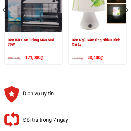
Đèn Bắt Con Trùng Mẫu Mới
Đèn Ngủ Cảm Ứng Nhiều Hình
30W
Cái Ly
Giá
Giá
Giá
Giá
171,000
₫
23,400
₫
190,000
₫
26,000
₫
gốc
hiện
gốc
hiện
là:
tại
là:
tại
190,000₫.
là:
26,000₫.
là:
171,000₫.
23,400₫.
Dịch vụ uy tín
Đổi trả trong 7 ngày