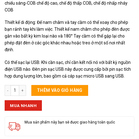
chiếu sáng-COB chế độ cao, chế độ thấp COB, chế độ nhấp nháy
COB
Thiết kế di động: Đế nam châm và tay cầm có thể xoay cho phép
bạn rảnh tay khi làm việc. Thiết kế nam châm cho phép đèn được
gắn vào bất kỳ kim loại nào và 180° Tay cầm có thể gập lại cho
phép đặt đèn ở các góc khác nhau hoặc treo ở một số nơi nhất
định.
Có thể sạc lại USB: Khi cần sạc, chỉ cần kết nối nó với bất kỳ nguồn
điện USB nào. Đèn pin sạc USB này được cung cấp bởi pin sạc tích
hợp dung lượng lớn, bao gồm cả cáp sạc micro USB sang USB.
Đèn Móc Khoá Đa Năng Mini (Mẫu Vuông) số lượng
THÊM VÀO GIỎ HÀNG
MUA NHANH
Mua sản phẩm này bạn sẽ được giao hàng toàn quốc