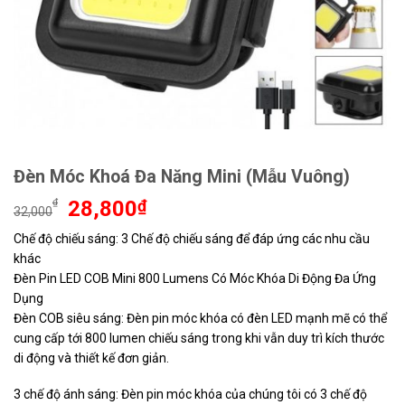
Đèn Móc Khoá Đa Năng Mini (Mẫu Vuông)
Giá
Giá
₫
28,800
₫
32,000
gốc
hiện
Chế độ chiếu sáng: 3 Chế độ chiếu sáng để đáp ứng các nhu cầu
là:
tại
khác
32,000₫.
là:
28,800₫.
Đèn Pin LED COB Mini 800 Lumens Có Móc Khóa Di Động Đa Ứng
Dụng
Đèn COB siêu sáng: Đèn pin móc khóa có đèn LED mạnh mẽ có thể
cung cấp tới 800 lumen chiếu sáng trong khi vẫn duy trì kích thước
di động và thiết kế đơn giản.
3 chế độ ánh sáng: Đèn pin móc khóa của chúng tôi có 3 chế độ