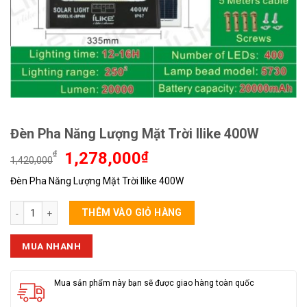
Đèn Pha Năng Lượng Mặt Trời Ilike 400W
Giá
Giá
₫
1,278,000
₫
1,420,000
gốc
hiện
Đèn Pha Năng Lượng Mặt Trời Ilike 400W
là:
tại
1,420,000₫.
là:
Đèn Pha Năng Lượng Mặt Trời Ilike 400W số lượng
1,278,000₫.
THÊM VÀO GIỎ HÀNG
MUA NHANH
Mua sản phẩm này bạn sẽ được giao hàng toàn quốc