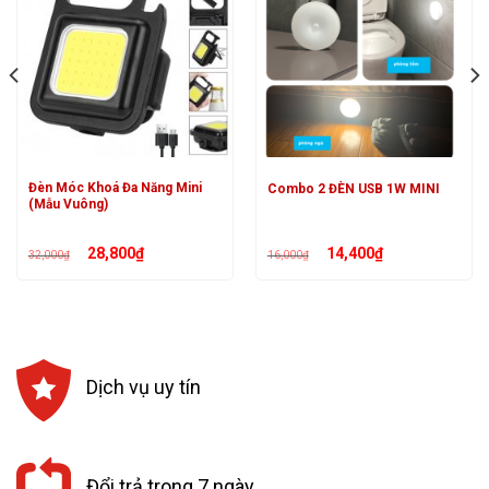
Đèn Móc Khoá Đa Năng Mini
Combo 2 ĐÈN USB 1W MINI
(Mẫu Vuông)
Giá
Giá
Giá
Giá
28,800
₫
14,400
₫
32,000
₫
16,000
₫
gốc
hiện
gốc
hiện
là:
tại
là:
tại
32,000₫.
là:
16,000₫.
là:
28,800₫.
14,400₫.
Dịch vụ uy tín
Đổi trả trong 7 ngày