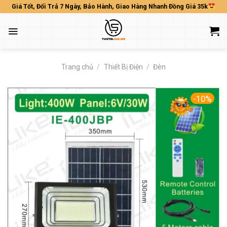
Skip
Giá Tốt, Đổi Trả 7 Ngày, Bảo Hành, Giao Hàng Nhanh Đồng Giá 35k
to
content
Trang chủ
/
Thiết Bị Điện
/
Đèn
-10%