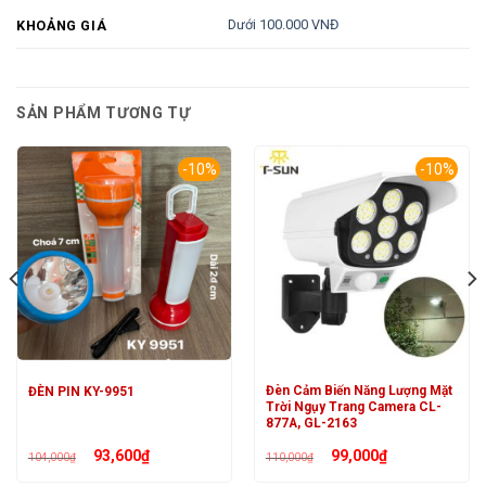
Dưới 100.000 VNĐ
KHOẢNG GIÁ
SẢN PHẨM TƯƠNG TỰ
-10%
-10%
Đèn Cảm Biến Năng Lượng Mặt
ĐÈN PIN KY-9951
Trời Ngụy Trang Camera CL-
877A, GL-2163
Giá
Giá
Giá
Giá
93,600
₫
99,000
₫
104,000
₫
110,000
₫
gốc
hiện
gốc
hiện
là:
tại
là:
tại