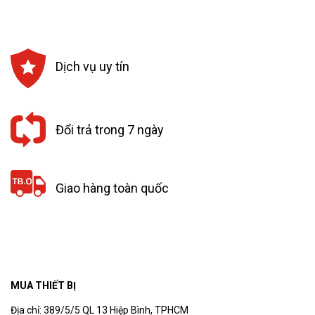
104,000₫.
là:
110,000₫.
là:
93,600₫.
99,000₫.
Dịch vụ uy tín
Đổi trả trong 7 ngày
Giao hàng toàn quốc
MUA THIẾT BỊ
Địa chỉ: 389/5/5 QL 13 Hiệp Bình, TPHCM