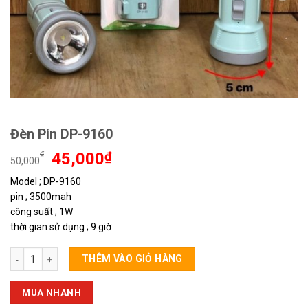
Đèn Pin DP-9160
Giá
Giá
₫
45,000
₫
50,000
gốc
hiện
Model ; DP-9160
là:
tại
pin ; 3500mah
50,000₫.
là:
45,000₫.
công suất ; 1W
thời gian sử dụng ; 9 giờ
Đèn Pin DP-9160 số lượng
THÊM VÀO GIỎ HÀNG
MUA NHANH