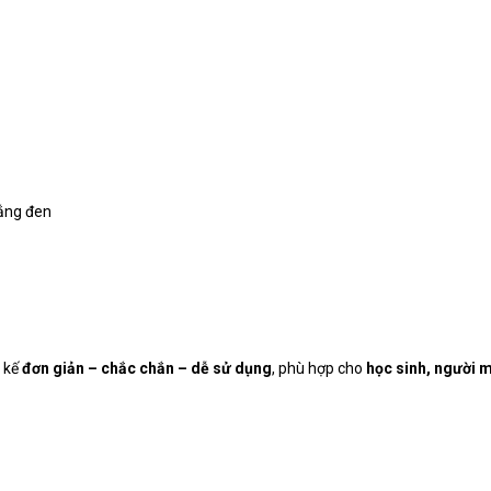
ắng đen
t kế
đơn giản – chắc chắn – dễ sử dụng
, phù hợp cho
học sinh, người 