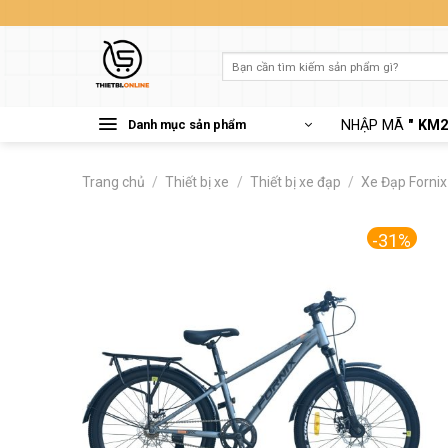
Skip
to
content
Tìm
kiếm:
Danh mục sản phẩm
NHẬP MÃ
" KM2
Trang chủ
/
Thiết bị xe
/
Thiết bị xe đạp
/
Xe Đạp Fornix
-31%