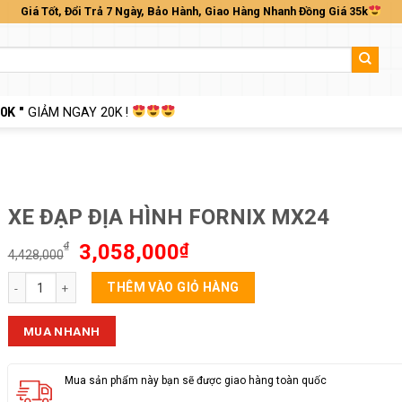
Giá Tốt, Đổi Trả 7 Ngày, Bảo Hành, Giao Hàng Nhanh Đồng Giá 35k
0K "
GIẢM NGAY 20K !
XE ĐẠP ĐỊA HÌNH FORNIX MX24
Giá
Giá
₫
3,058,000
₫
4,428,000
gốc
hiện
XE ĐẠP ĐỊA HÌNH FORNIX MX24 số lượng
là:
tại
THÊM VÀO GIỎ HÀNG
4,428,000₫.
là:
3,058,000₫.
MUA NHANH
Mua sản phẩm này bạn sẽ được giao hàng toàn quốc