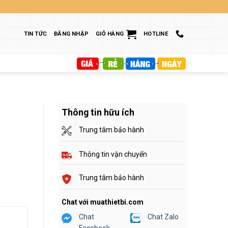
TIN TỨC
ĐĂNG NHẬP
GIỎ HÀNG
HOTLINE
Thông tin hữu ích
Trung tâm bảo hành
Thông tin vận chuyển
Trung tâm bảo hành
Chat với muathietbi.com
Chat
Chat Zalo
Facebook