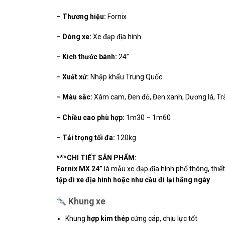
– Thương hiệu:
Fornix
– Dòng xe:
Xe đạp địa hình
– Kích thước bánh:
24”
– Xuất xứ:
Nhập khẩu Trung Quốc
– Màu sắc:
Xám cam, Đen đỏ, Đen xanh, Dương lá, Tr
– Chiều cao phù hợp:
1m30 – 1m60
– Tải trọng tối đa:
120kg
***CHI TIẾT SẢN PHẨM:
Fornix MX 24”
là mẫu xe đạp địa hình phổ thông, thiế
tập đi xe địa hình hoặc nhu cầu đi lại hằng ngày
.
Khung xe
Khung
hợp kim thép
cứng cáp, chịu lực tốt