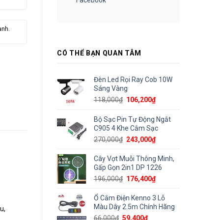
ành.
CÓ THỂ BẠN QUAN TÂM
Đèn Led Rọi Ray Cob 10W
Sáng Vàng
Giá
Giá
118,000
₫
106,200
₫
gốc
hiện
là:
tại
Bộ Sạc Pin Tự Động Ngắt
118,000₫.
là:
C905 4 Khe Cắm Sạc
106,200₫.
Giá
Giá
270,000
₫
243,000
₫
gốc
hiện
là:
tại
Cây Vợt Muỗi Thông Minh,
270,000₫.
là:
Gấp Gọn 2in1 DP 1226
243,000₫.
Giá
Giá
196,000
₫
176,400
₫
gốc
hiện
là:
tại
Ổ Cắm Điện Kenno 3 Lỗ
196,000₫.
là:
Màu Dây 2.5m Chính Hãng
u,
176,400₫.
Giá
Giá
66,000
₫
59,400
₫