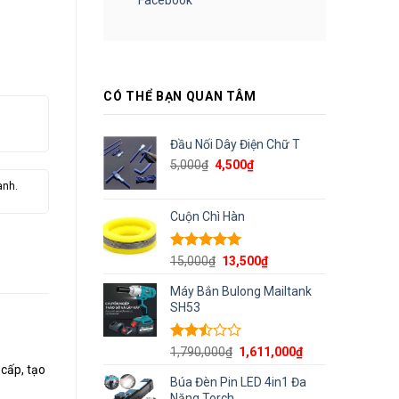
CÓ THỂ BẠN QUAN TÂM
Đầu Nối Dây Điện Chữ T
Giá
Giá
5,000
₫
4,500
₫
gốc
hiện
ành.
là:
tại
5,000₫.
là:
Cuộn Chì Hàn
4,500₫.
Được xếp
Giá
Giá
15,000
₫
13,500
₫
hạng
5.00
gốc
hiện
5 sao
Máy Bắn Bulong Mailtank
là:
tại
SH53
15,000₫.
là:
13,500₫.
Được
Giá
Giá
1,790,000
₫
1,611,000
₫
xếp
gốc
hiện
 cấp, tạo
hạng
Búa Đèn Pin LED 4in1 Đa
là:
tại
2.50
Năng Torch