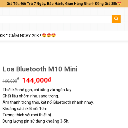
Giá Tốt, Đổi Trả 7 Ngày, Bảo Hành, Giao Hàng Nhanh Đồng Giá 35k
0K "
GIẢM NGAY 20K !
Loa Bluetooth M10 Mini
Giá
Giá
₫
144,000
₫
160,000
gốc
hiện
Thiết kế nhỏ gọn, chỉ bằng vài ngón tay.
là:
tại
Chất liệu nhôm nhẹ, sang trọng.
160,000₫.
là:
144,000₫.
Âm thanh trong trẻo, kết nối Bluetooth nhanh nhạy.
Khoảng cách kết nối 10m.
Tương thích với mọi thiết bị.
Dung lượng pin sử dụng khoảng 3-5h.