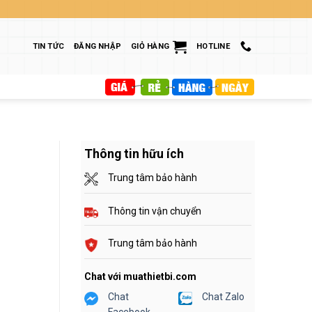
TIN TỨC
ĐĂNG NHẬP
GIỎ HÀNG
HOTLINE
Thông tin hữu ích
Trung tâm bảo hành
Thông tin vận chuyển
Trung tâm bảo hành
Chat với muathietbi.com
Chat
Chat Zalo
Facebook