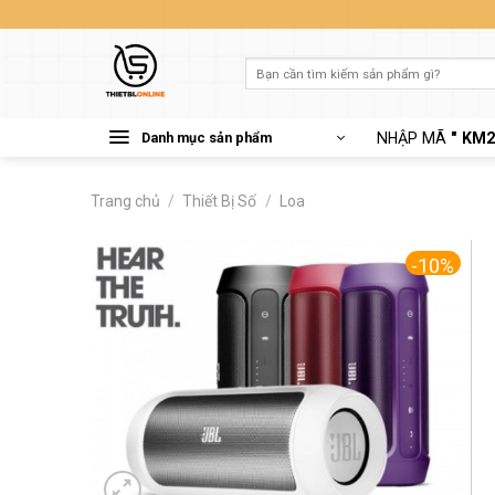
Skip
to
content
Tìm
kiếm:
Danh mục sản phẩm
NHẬP MÃ
" KM2
Trang chủ
/
Thiết Bị Số
/
Loa
-10%