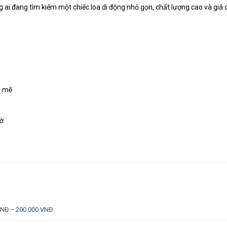
 ai đang tìm kiếm một chiếc loa di động nhỏ gọn, chất lượng cao và giá 
h mẽ
iờ
VNĐ – 200.000 VNĐ