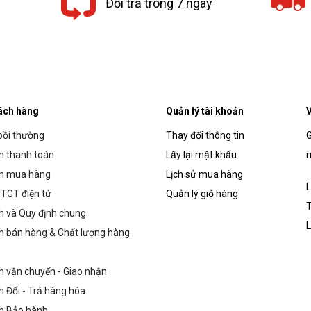
Đổi trả trong 7 ngày
ách hàng
Quản lý tài khoản
V
bồi thường
Thay đổi thông tin
G
 thanh toán
Lấy lại mật khẩu
m
n mua hàng
Lịch sử mua hàng
L
TGT điện tử
Quản lý giỏ hàng
T
h và Quy định chung
L
h bán hàng & Chất lượng hàng
h vận chuyển - Giao nhận
h Đổi - Trả hàng hóa
h Bảo hành