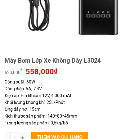
Máy Bơm Lớp Xe Không Dây L3024
Giá
Giá
₫
558,000
₫
620,000
gốc
hiện
Công suất: 60W
là:
tại
Dòng điện: 5A, 7.4V
620,000₫.
là:
558,000₫.
Điện áp: Pin lithium 12V, 4.000 mAh
Khối lượng không khí: 25L/Phút
Ống dây hơi: 15cm
Kích thước sản phẩm: 140*80*45mm
Trọng lượng sản phẩm: 0,5kg/bộ
Máy Bơm Lớp Xe Không Dây L3024 số lượng
THÊM VÀO GIỎ HÀNG