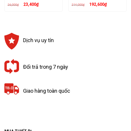
Giá
Giá
Giá
Giá
23,400
₫
192,600
₫
26,000
₫
214,000
₫
gốc
hiện
gốc
hiện
là:
tại
là:
tại
26,000₫.
là:
214,000₫.
là:
23,400₫.
192,600₫.
Dịch vụ uy tín
Đổi trả trong 7 ngày
Giao hàng toàn quốc