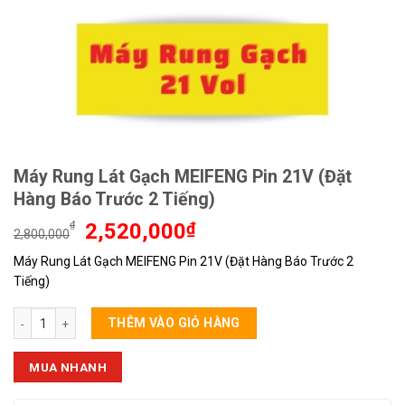
Máy Rung Lát Gạch MEIFENG Pin 21V (Đặt
Hàng Báo Trước 2 Tiếng)
Giá
Giá
₫
2,520,000
₫
2,800,000
gốc
hiện
Máy Rung Lát Gạch MEIFENG Pin 21V (Đặt Hàng Báo Trước 2
là:
tại
Tiếng)
2,800,000₫.
là:
2,520,000₫.
Máy Rung Lát Gạch MEIFENG Pin 21V (Đặt Hàng Báo Trước 2 Tiếng) số lư
THÊM VÀO GIỎ HÀNG
MUA NHANH