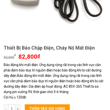
Thiết Bị Báo Chập Điện, Cháy Nổ Mất Điện
Giá
Giá
₫
82,800
₫
92,000
gốc
hiện
Báo động khi mất điện. Ứng dụng rộng rãi trong các lĩnh vực cần
là:
tại
phải đảm bảo duy trì nguồn điện hoặc báo động khi bị cắt đường
92,000₫.
là:
82,800₫.
dây điện.Báo động khi mất điện. Ứng dụng rộng rãi trong các lĩnh
vực cần phải đảm bảo duy trì nguồn điện hoặc báo động khi bị cắt
đường dây điện. Dải điện áp hoạt động: AC 85V-265 Thiết bị sử
dụng pin vuông 9V, thời gian chờ 3-6 tháng
Còi hú ≤ 120db
Thiết Bị Báo Chập Điện, Cháy Nổ Mất Điện số lượng
THÊM VÀO GIỎ HÀNG