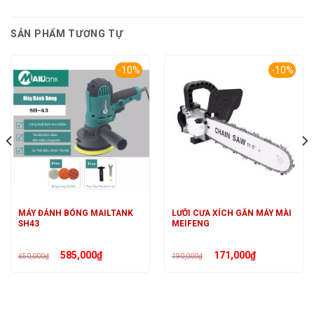
SẢN PHẨM TƯƠNG TỰ
-10%
-10%
MÁY ĐÁNH BÓNG MAILTANK
LƯỠI CƯA XÍCH GẮN MÁY MÀI
SH43
MEIFENG
Giá
Giá
Giá
Giá
585,000
₫
171,000
₫
650,000
₫
190,000
₫
gốc
hiện
gốc
hiện
là:
tại
là:
tại
650,000₫.
là:
190,000₫.
là:
585,000₫.
171,000₫.