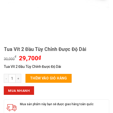
Tua Vít 2 Đầu Tùy Chỉnh Được Độ Dài
Giá
Giá
₫
29,700
₫
30,000
gốc
hiện
Tua Vít 2 Đầu Tùy Chỉnh Được Độ Dài
là:
tại
30,000₫.
là:
Tua Vít 2 Đầu Tùy Chỉnh Được Độ Dài số lượng
29,700₫.
THÊM VÀO GIỎ HÀNG
MUA NHANH
Mua sản phẩm này bạn sẽ được giao hàng toàn quốc