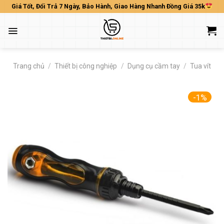
Skip
Giá Tốt, Đổi Trả 7 Ngày, Bảo Hành, Giao Hàng Nhanh Đồng Giá 35k
to
content
Trang chủ
/
Thiết bị công nghiệp
/
Dụng cụ cầm tay
/
Tua vít
-1%