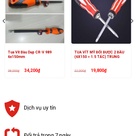
Tua Vít Đầu Dẹp CR-V 989
TUA VÍT MỸ ĐỔI ĐƯỢC 2 ĐẦU
6x150mm
(6X150 = 1.5 TẤC) TRUNG
Giá
Giá
Giá
Giá
34,200
₫
19,800
₫
38,000
₫
22,000
₫
gốc
hiện
gốc
hiện
là:
tại
là:
tại
38,000₫.
là:
22,000₫.
là:
34,200₫.
19,800₫.
Dịch vụ uy tín
Đổi trả trong 7 ngày