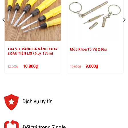
TUA VÍT VÀNG ĐA NĂNG XOAY
Móc Khóa Tô Vít 2 Đầu
2 ĐẦU TIỆN LỢI (6 Ly. 17cm)
Giá
Giá
Giá
Giá
10,800
₫
9,000
₫
12,000
₫
10,000
₫
gốc
hiện
gốc
hiện
là:
tại
là:
tại
12,000₫.
là:
10,000₫.
là:
10,800₫.
9,000₫.
Dịch vụ uy tín
Đổi trả trong 7 ngày