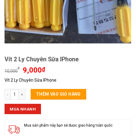
Vít 2 Ly Chuyên Sữa IPhone
Giá
Giá
₫
9,000
₫
10,000
gốc
hiện
Vít 2 Ly Chuyên Sữa IPhone
là:
tại
10,000₫.
là:
Vít 2 Ly Chuyên Sữa IPhone số lượng
9,000₫.
THÊM VÀO GIỎ HÀNG
MUA NHANH
Mua sản phẩm này bạn sẽ được giao hàng toàn quốc