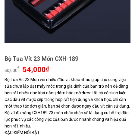
Bộ Tua Vít 23 Món CXH-189
Giá
Giá
₫
54,000
₫
60,000
gốc
hiện
Bộ Tua Vít 23 Món với nhiều đầu vít khác nhau giúp cho công việc
là:
tại
sửa chữa lắp đặt máy móc trong gia đình của bạn trở nên dễ dàng
60,000₫.
là:
54,000₫.
hơn rất nhiều nhờ khả năng đảm bảo mở được tất cả các linh kiện.
Các đầu vít được xếp trong hộp rất tiện dụng và khoa học, chỉ cần
một thao tác đơn giản, bạn sẽ chọn được ngay đầu vít cần sử dụng.
Bộ vít đa năng CXH189 23 món chắc chắn sẽ là dụng cụ hỗ trợ đắc
lực phục vụ các công việc của bạn được nhanh chóng và hiệu quả
hơn rất nhiều.
ĐẶC ĐIỂM NỔI BẬT