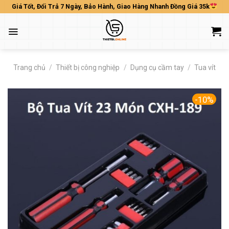
Skip
Giá Tốt, Đổi Trả 7 Ngày, Bảo Hành, Giao Hàng Nhanh Đồng Giá 35k
to
content
Trang chủ
/
Thiết bị công nghiệp
/
Dụng cụ cầm tay
/
Tua vít
-10%