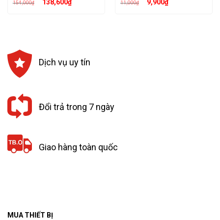
Giá
Giá
Giá
Giá
138,600
₫
9,900
₫
154,000
₫
11,000
₫
gốc
hiện
gốc
hiện
là:
tại
là:
tại
154,000₫.
là:
11,000₫.
là:
138,600₫.
9,900₫.
Dịch vụ uy tín
Đổi trả trong 7 ngày
Giao hàng toàn quốc
MUA THIẾT BỊ